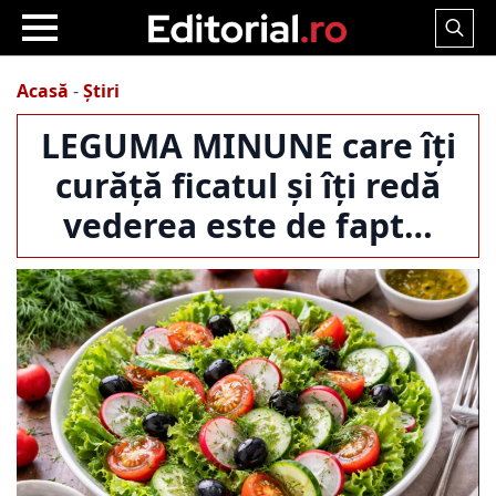
Search
for:
Acasă
-
Știri
LEGUMA MINUNE care îți
curăță ficatul și îți redă
vederea este de fapt…