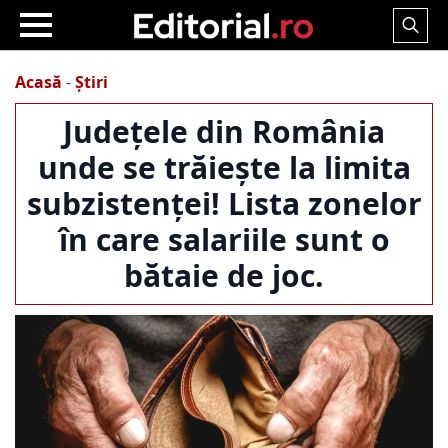
Search
for:
Acasă
-
Știri
Județele din România
unde se trăiește la limita
subzistenței! Lista zonelor
în care salariile sunt o
bătaie de joc.