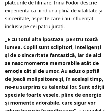
platourile de filmare. Irina Fodor descrie
experiența ca fiind una plină de vitalitate și
sinceritate, aspecte care i-au influențat
inclusiv pe cei patru jurați.
„E cu totul alta ipostaza, pentru toată
lumea. Copiii sunt sclipitori, inteligenţi
şi de o sinceritate fantastică, iar de aici
se nasc momente memorabile atât de
emoţie cât şi de umor. Au adus o poftă
de joacă molipsitoare şi, în același timp,
ne-au surprins cu talentul lor. Sunt ediții
speciale foarte vesele, pline de energie
şi momente adorabile, care sigur vor
aduce bucurie în multe case”
, a completat