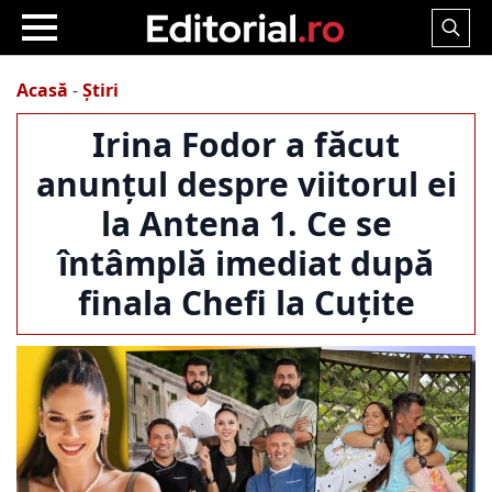
Search
for:
Acasă
-
Știri
Irina Fodor a făcut
anunțul despre viitorul ei
la Antena 1. Ce se
întâmplă imediat după
finala Chefi la Cuțite