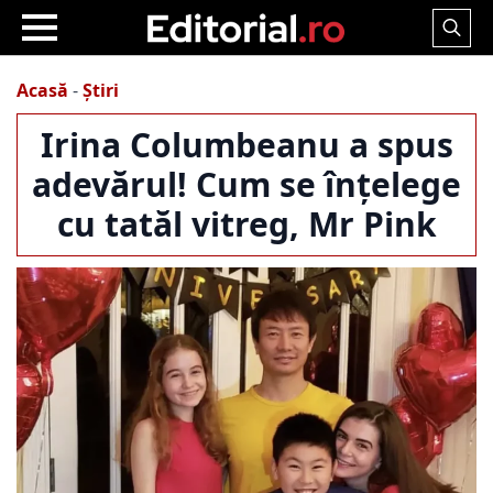
Search
for:
Acasă
-
Știri
Irina Columbeanu a spus
adevărul! Cum se înțelege
cu tatăl vitreg, Mr Pink