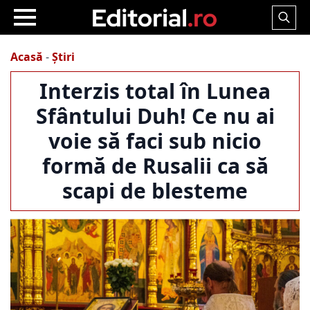
Search
for:
Acasă
-
Știri
Interzis total în Lunea
Sfântului Duh! Ce nu ai
voie să faci sub nicio
formă de Rusalii ca să
scapi de blesteme