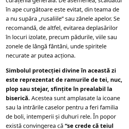
curățenia generală. De asemenea, scăldatul
în ape curgătoare este evitat, din teama de
a nu supăra „rusaliile” sau zânele apelor. Se
recomandă, de altfel, evitarea deplasărilor
în locuri izolate, precum pădurile, viile sau
zonele de lângă fântâni, unde spiritele
necurate ar putea acționa.
Simbolul protecției divine în această zi
este reprezentat de ramurile de tei, nuc,
plop sau stejar, sfințite în prealabil la
biserică.
Acestea sunt amplasate la icoane
sau la intrările caselor pentru a feri familia
de boli, intemperii și duhuri rele. În popor
există convingerea că
“se crede că teiul