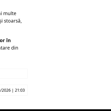
ai multe
și stoarsă,
or în
ntare din
/2026 | 21:03