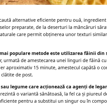
ută alternative eficiente pentru ouă, ingredient u
selor preparate, de la deserturi la mâncăruri săr
naturale care permit obținerea unor texturi similar
 mai populare metode este utilizarea făinii din
 urmată de amestecarea unei linguri de făină cu t
ider aproximativ 15 minute, amestecul capătă o co
clătite de post.
te sau legume care acționează ca agenți de legar
rezintă o variantă sănătoasă, la fel ca și piureul 
uficiente pentru a substitui un singur ou în compo