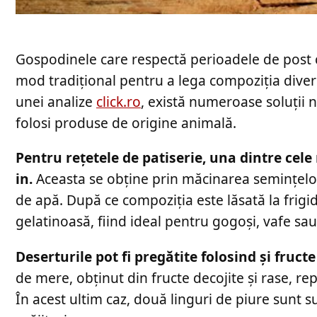
Gospodinele care respectă perioadele de post ca
mod tradițional pentru a lega compoziția diver
unei analize
click.ro
, există numeroase soluții 
folosi produse de origine animală.
Pentru rețetele de patiserie, una dintre cele
in.
Aceasta se obține prin măcinarea semințelor,
de apă. După ce compoziția este lăsată la frig
gelatinoasă, fiind ideal pentru gogoși, vafe sau 
Deserturile pot fi pregătite folosind și fruc
de mere, obținut din fructe decojite și rase, rep
În acest ultim caz, două linguri de piure sunt s