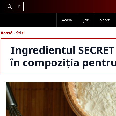
Search
for:
Acasă
Știri
Sport
Acasă
-
Știri
Ingredientul SECRET 
în compoziția pentru