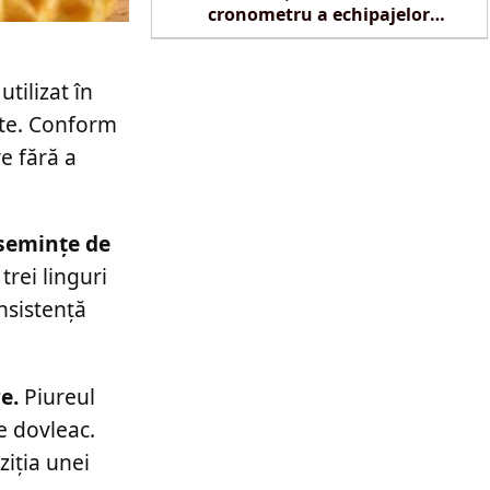
cronometru a echipajelor
SMURD la Reghin
tilizat în
ate. Conform
e fără a
 semințe de
rei linguri
nsistență
e.
Piureul
de dovleac.
ziția unei