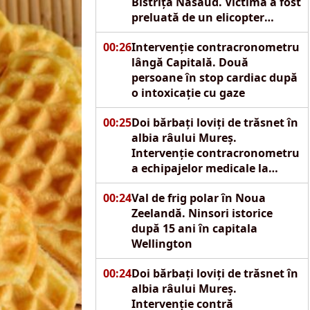
Bistrița Năsăud. Victima a fost
preluată de un elicopter
SMURD
00:26
Intervenție contracronometru
lângă Capitală. Două
persoane în stop cardiac după
o intoxicație cu gaze
00:25
Doi bărbați loviți de trăsnet în
albia râului Mureș.
Intervenție contracronometru
a echipajelor medicale la
Reghin
00:24
Val de frig polar în Noua
Zeelandă. Ninsori istorice
după 15 ani în capitala
Wellington
00:24
Doi bărbați loviți de trăsnet în
albia râului Mureș.
Intervenție contră