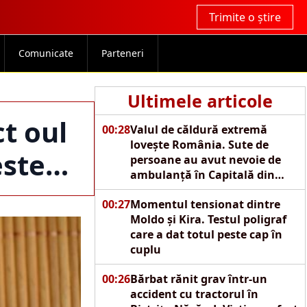
Trimite o știre
Comunicate
Parteneri
Ultimele articole
t oul
00:28
Valul de căldură extremă
lovește România. Sute de
 este…
persoane au avut nevoie de
ambulanță în Capitală din
cauza caniculei
00:27
Momentul tensionat dintre
Moldo și Kira. Testul poligraf
care a dat totul peste cap în
cuplu
00:26
Bărbat rănit grav într-un
accident cu tractorul în