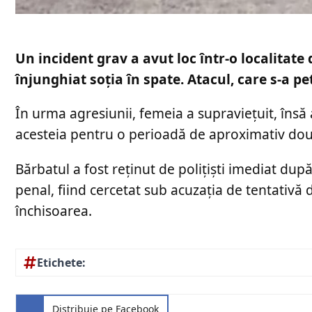
Un incident grav a avut loc într-o localitate 
înjunghiat soția în spate. Atacul, care s-a pet
În urma agresiunii, femeia a supraviețuit, însă 
acesteia pentru o perioadă de aproximativ două
Bărbatul a fost reținut de polițiști imediat du
penal, fiind cercetat sub acuzația de tentativă 
închisoarea.
Etichete:
Distribuie pe Facebook