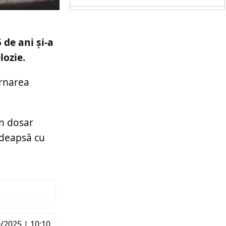
 de ani și-a
lozie.
ernarea
un dosar
pedeapsă cu
/2025 | 10:10