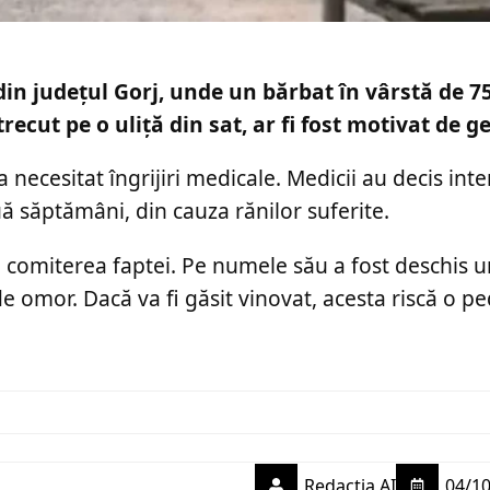
din județul Gorj, unde un bărbat în vârstă de 75
recut pe o uliță din sat, ar fi fost motivat de ge
a necesitat îngrijiri medicale. Medicii au decis int
 săptămâni, din cauza rănilor suferite.
pă comiterea faptei. Pe numele său a fost deschis 
de omor. Dacă va fi găsit vinovat, acesta riscă o 
Redactia AI
04/10