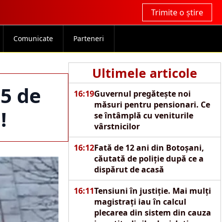
Trimite o știre
Comunicate
Parteneri
Ultimele articole
75 de
16:19
Guvernul pregătește noi
măsuri pentru pensionari. Ce
!
se întâmplă cu veniturile
vârstnicilor
16:12
Fată de 12 ani din Botoșani,
căutată de poliție după ce a
dispărut de acasă
16:11
Tensiuni în justiție. Mai mulți
magistrați iau în calcul
plecarea din sistem din cauza