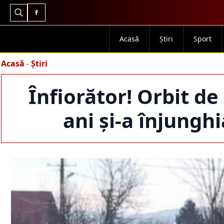
Search
for:
Acasă
Știri
Sport
Acasă
-
Știri
Înfiorător! Orbit de
ani și-a înjunghi