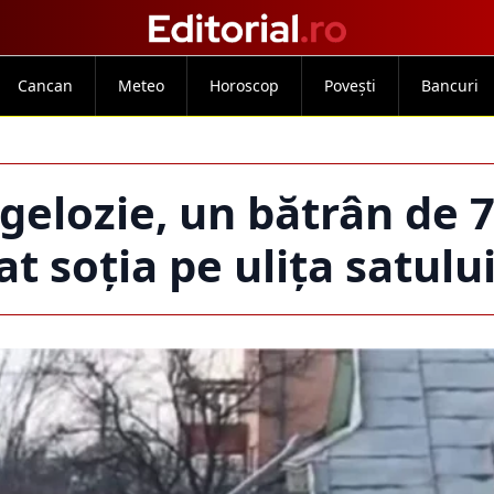
Cancan
Meteo
Horoscop
Povești
Bancuri
 gelozie, un bătrân de 
at soția pe ulița satului