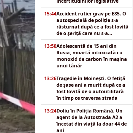
incertitudinilor legislative
15:44
Accident rutier grav pe E85. O
autospecială de poliție s-a
răsturnat după ce a fost lovită
de o șeriță care nu s-a
asigurat
13:50
Adolescentă de 15 ani din
Rusia, moartă intoxicată cu
monoxid de carbon în mașina
unui tânăr
13:26
Tragedie în Moinești. O fetiță
de șase ani a murit după ce a
fost lovită de o autoutilitară
în timp ce traversa strada
13:24
Doliu în Poliția Română. Un
agent de la Autostrada A2 a
încetat din viață la doar 44 de
ani