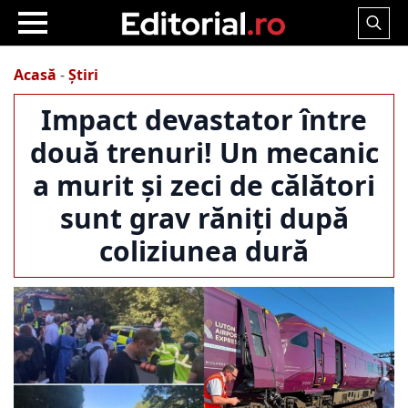
Search
for:
Acasă
-
Știri
Impact devastator între
două trenuri! Un mecanic
a murit și zeci de călători
sunt grav răniți după
coliziunea dură