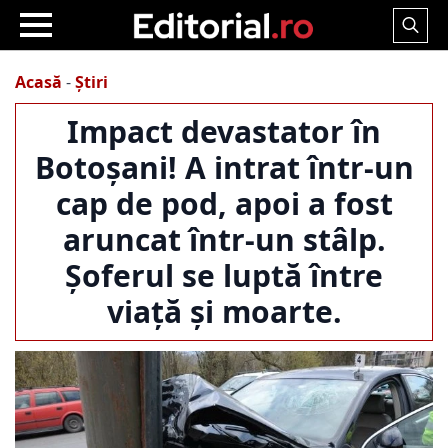
Search
for:
Acasă
-
Știri
Impact devastator în
Botoșani! A intrat într-un
cap de pod, apoi a fost
aruncat într-un stâlp.
Șoferul se luptă între
viață și moarte.