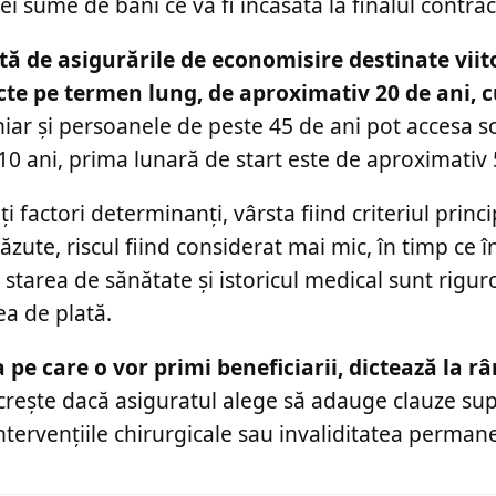
ei sume de bani ce va fi încasată la finalul contrac
ă de asigurările de economisire destinate viit
racte pe termen lung, de aproximativ 20 de ani, 
hiar și persoanele de peste 45 de ani pot accesa so
10 ani, prima lunară de start este de aproximativ 5
ți factori determinanți, vârsta fiind criteriul princi
zute, riscul fiind considerat mai mic, în timp ce î
tarea de sănătate și istoricul medical sunt riguro
ea de plată.
 care o vor primi beneficiarii, dictează la râ
crește dacă asiguratul alege să adauge clauze su
 intervențiile chirurgicale sau invaliditatea perman