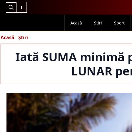
Search
for:
Acasă
Știri
Sport
Acasă
-
Știri
Iată SUMA minimă pe
LUNAR pen