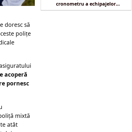
cronometru a echipajelor
SMURD la Reghin
re doresc să
aceste polițe
dicale
 asiguratului
re acoperă
are pornesc
u
poliță mixtă
te atât