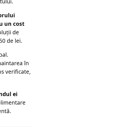
tului.
orului
cu un cost
luții de
0 de lei.
pal.
naintarea în
s verificate,
ndul ei
plimentare
entă.