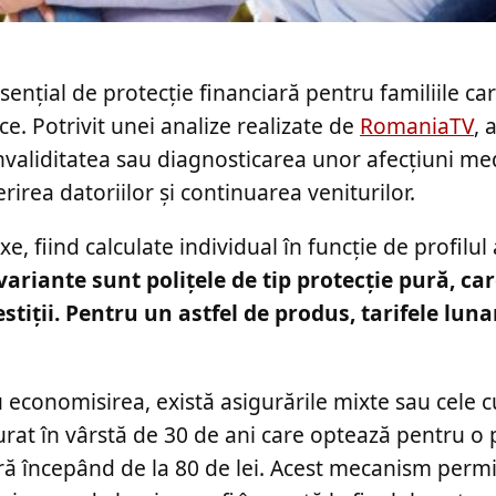
ențial de protecție financiară pentru familiile ca
tice. Potrivit unei analize realizate de
RomaniaTV
, 
nvaliditatea sau diagnosticarea unor afecțiuni me
irea datoriilor și continuarea veniturilor.
xe, fiind calculate individual în funcție de profilul
variante sunt polițele de tip protecție pură, ca
stiții. Pentru un astfel de produs, tarifele lun
 economisirea, există asigurările mixte sau cele c
rat în vârstă de 30 de ani care optează pentru o 
ră începând de la 80 de lei. Acest mecanism permi