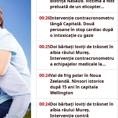
Bistrița Năsăud. Victima a fost
preluată de un elicopter
SMURD
00:26
Intervenție contracronometru
lângă Capitală. Două
persoane în stop cardiac după
o intoxicație cu gaze
00:25
Doi bărbați loviți de trăsnet în
albia râului Mureș.
Intervenție contracronometru
a echipajelor medicale la
Reghin
00:24
Val de frig polar în Noua
Zeelandă. Ninsori istorice
după 15 ani în capitala
Wellington
00:24
Doi bărbați loviți de trăsnet în
albia râului Mureș.
Intervenție contră