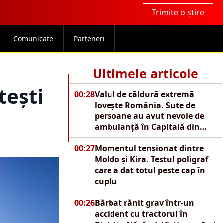
Trimite o știre
Comunicate
Parteneri
Ultimele articole
tești
00:28
Valul de căldură extremă
lovește România. Sute de
persoane au avut nevoie de
ambulanță în Capitală din
cauza caniculei
00:27
Momentul tensionat dintre
Moldo și Kira. Testul poligraf
care a dat totul peste cap în
cuplu
00:26
Bărbat rănit grav într-un
accident cu tractorul în