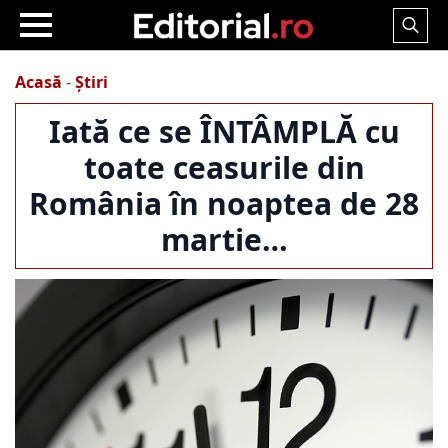
Search
for:
Acasă
-
Știri
Iată ce se ÎNTÂMPLĂ cu
toate ceasurile din
România în noaptea de 28
martie…