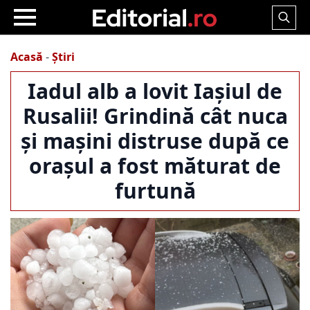
Search
for:
Acasă
-
Știri
Iadul alb a lovit Iașiul de
Rusalii! Grindină cât nuca
și mașini distruse după ce
orașul a fost măturat de
furtună