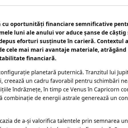
dă cu oportunități financiare semnificative pen
imele luni ale anului vor aduce șanse de câștig 
 depus eforturi susținute în carieră. Contextul 
 de cele mai mari avantaje materiale, atrăgând
tabilitate financiară.
nfigurație planetară puternică. Tranzitul lui Jupi
ti, creează un cadru favorabil pentru schimbări ne
țiile îndrăznețe, în timp ce Venus în Capricorn co
stă combinație de energii astrale generează un con
cazia de a-și valorifica talentele prin semnarea u