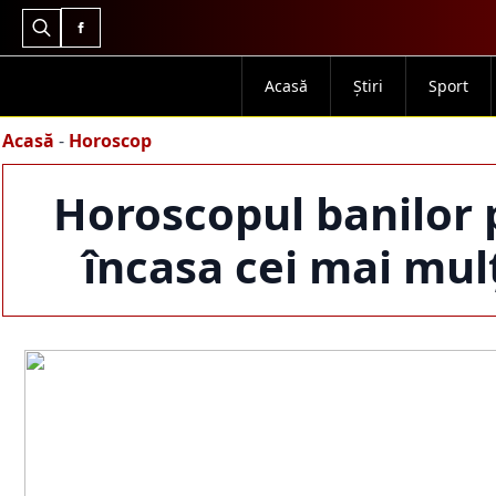
Search
for:
Acasă
Știri
Sport
Acasă
-
Horoscop
Horoscopul banilor p
încasa cei mai mulți