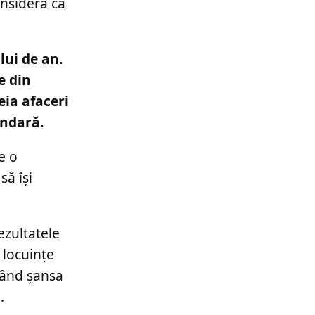
onsideră că
ului de an.
e din
eia afaceri
undară.
e o
să își
ezultatele
 locuințe
având șansa
.