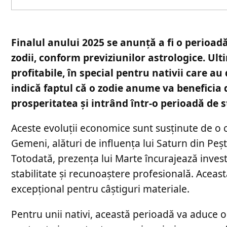
Finalul anului 2025 se anunță a fi o perioa
zodii, conform previziunilor astrologice. Ult
profitabile, în special pentru nativii care au
indică faptul că o zodie anume va beneficia
prosperitatea și intrând într-o perioadă de s
Aceste evoluții economice sunt susținute de o co
Gemeni, alături de influența lui Saturn din Peș
Totodată, prezența lui Marte încurajează investi
stabilitate și recunoaștere profesională. Acea
excepțional pentru câștiguri materiale.
Pentru unii nativi, această perioadă va aduce o