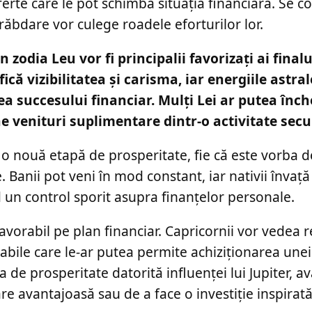
rte care le pot schimba situația financiară. Se c
răbdare vor culege roadele eforturilor lor.
n zodia Leu vor fi principalii favorizați ai final
ică vizibilitatea și carisma, iar energiile astral
ea succesului financiar. Mulți Lei ar putea înch
ne venituri suplimentare dintr-o activitate sec
 o nouă etapă de prosperitate, fie că este vorba d
Banii pot veni în mod constant, iar nativii învață 
 un control sporit asupra finanțelor personale.
favorabil pe plan financiar. Capricornii vor vedea r
abile care le-ar putea permite achiziționarea unei
a de prosperitate datorită influenței lui Jupiter, 
re avantajoasă sau de a face o investiție inspirată