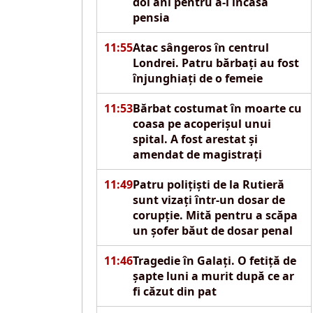
doi ani pentru a-i încasa
pensia
11:55
Atac sângeros în centrul
Londrei. Patru bărbați au fost
înjunghiați de o femeie
11:53
Bărbat costumat în moarte cu
coasa pe acoperișul unui
spital. A fost arestat și
amendat de magistrați
11:49
Patru polițiști de la Rutieră
sunt vizați într-un dosar de
corupție. Mită pentru a scăpa
un șofer băut de dosar penal
11:46
Tragedie în Galați. O fetiță de
șapte luni a murit după ce ar
fi căzut din pat