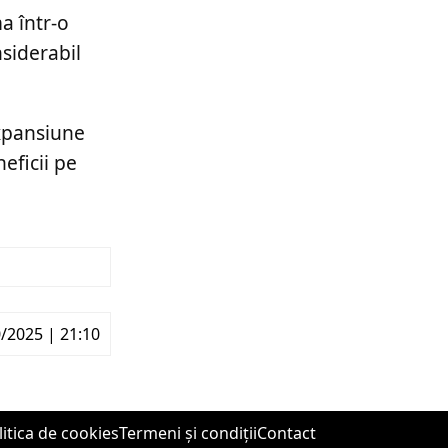
a într-o
siderabil
expansiune
eficii pe
/2025 | 21:10
litica de cookies
Termeni și condiții
Contact