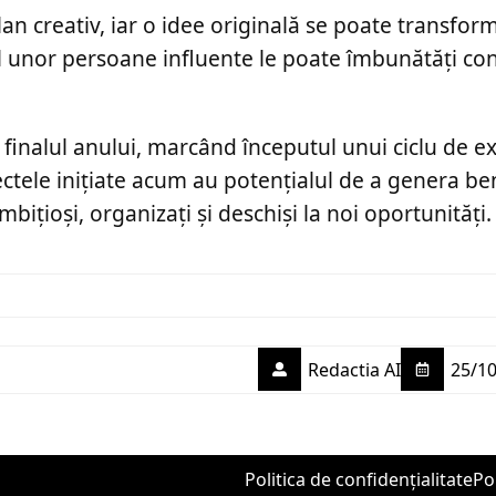
lan creativ, iar o idee originală se poate transform
l unor persoane influente le poate îmbunătăți con
e finalul anului, marcând începutul unui ciclu de 
ectele inițiate acum au potențialul de a genera ben
bițioși, organizați și deschiși la noi oportunități.
Redactia AI
25/10
Politica de confidențialitate
Po