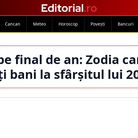
Cancan
Meteo
Horoscop
Povești
Bancuri
e final de an: Zodia ca
 bani la sfârșitul lui 2