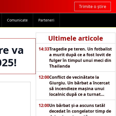
Trimite o știre
Comunicate
Parteneri
Ultimele articole
re va
14:33
Tragedie pe teren. Un fotbalist
a murit după ce a fost lovit de
025!
fulger în timpul unui meci din
Thailanda
12:00
Conflict de vecinătate la
Giurgiu. Un bărbat a încercat
să incendieze mașina unui
localnic după ce a turnat
motorină pe autoturism
12:00
Un bărbat și-a ascuns tatăl
decedat în congelator timp de