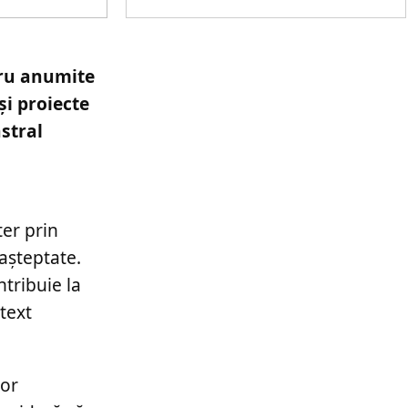
tru anumite
și proiecte
astral
ter prin
așteptate.
ntribuie la
text
nor