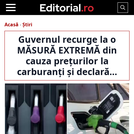
Search
for:
Acasă
-
Știri
Guvernul recurge la o
MĂSURĂ EXTREMĂ din
cauza prețurilor la
carburanți și declară…