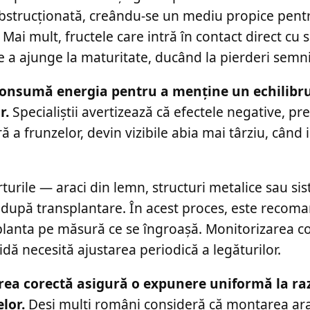
obstrucționată, creându-se un mediu propice pent
Mai mult, fructele care intră în contact direct cu s
 a ajunge la maturitate, ducând la pierderi semnif
i consumă energia pentru a menține un echilibru
r.
Specialiștii avertizează că efectele negative, p
a frunzelor, devin vizibile abia mai târziu, când i
turile — araci din lemn, structuri metalice sau si
 după transplantare. În acest proces, este recom
a planta pe măsură ce se îngroașă. Monitorizarea c
dă necesită ajustarea periodică a legăturilor.
erea corectă asigură o expunere uniformă la ra
lor.
Deși mulți români consideră că montarea ara