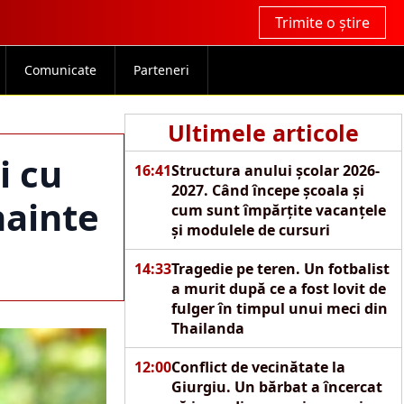
Trimite o știre
Comunicate
Parteneri
Ultimele articole
i cu
16:41
Structura anului școlar 2026-
2027. Când începe școala și
nainte
cum sunt împărțite vacanțele
și modulele de cursuri
14:33
Tragedie pe teren. Un fotbalist
a murit după ce a fost lovit de
fulger în timpul unui meci din
Thailanda
12:00
Conflict de vecinătate la
Giurgiu. Un bărbat a încercat