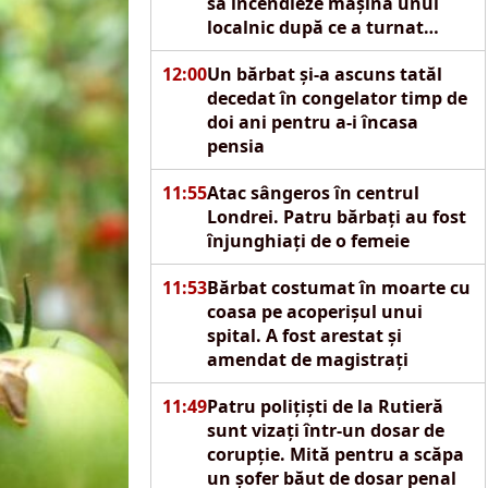
să incendieze mașina unui
localnic după ce a turnat
motorină pe autoturism
12:00
Un bărbat și-a ascuns tatăl
decedat în congelator timp de
doi ani pentru a-i încasa
pensia
11:55
Atac sângeros în centrul
Londrei. Patru bărbați au fost
înjunghiați de o femeie
11:53
Bărbat costumat în moarte cu
coasa pe acoperișul unui
spital. A fost arestat și
amendat de magistrați
11:49
Patru polițiști de la Rutieră
sunt vizați într-un dosar de
corupție. Mită pentru a scăpa
un șofer băut de dosar penal