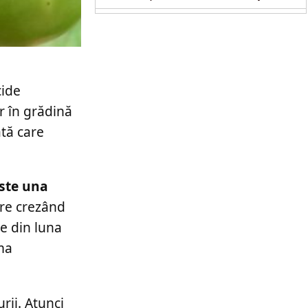
cide
r în grădină
ată care
este una
are crezând
re din luna
ima
rii. Atunci