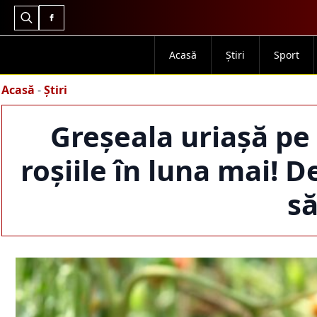
Search
for:
Acasă
Știri
Sport
Acasă
-
Știri
Greșeala uriașă pe
roșiile în luna mai! D
să