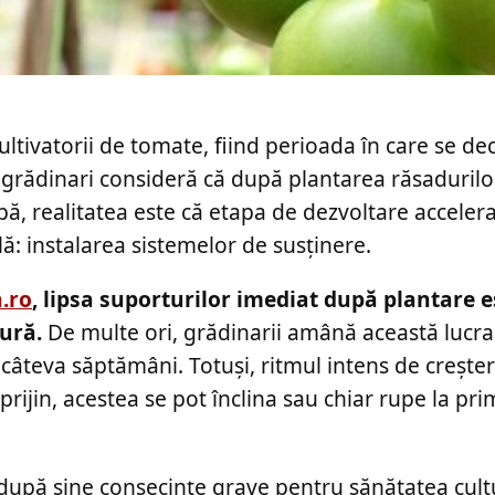
tivatorii de tomate, fiind perioada în care se de
ți grădinari consideră că după plantarea răsadurilo
pă, realitatea este că etapa de dezvoltare acceler
ă: instalarea sistemelor de susținere.
a.ro
, lipsa suporturilor imediat după plantare 
tură.
De multe ori, grădinarii amână această lucr
 câteva săptămâni. Totuși, ritmul intens de crește
sprijin, acestea se pot înclina sau chiar rupe la pr
după sine consecințe grave pentru sănătatea cultu