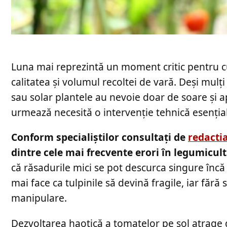
Luna mai reprezintă un moment critic pentru cul
calitatea și volumul recoltei de vară. Deși mul
sau solar plantele au nevoie doar de soare și a
urmează necesită o intervenție tehnică esențial
Conform specialiștilor consultați de
redacti
dintre cele mai frecvente erori în legumicul
că răsadurile mici se pot descurca singure încă
mai face ca tulpinile să devină fragile, iar fără 
manipulare.
Dezvoltarea haotică a tomatelor pe sol atrage 