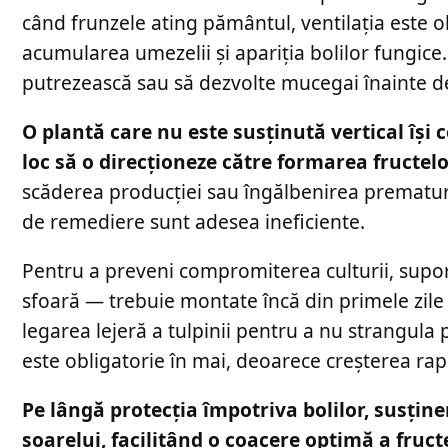
când frunzele ating pământul, ventilația este 
acumularea umezelii și apariția bolilor fungice. 
putrezească sau să dezvolte mucegai înainte de
O plantă care nu este susținută vertical îș
loc să o direcționeze către formarea fructelo
scăderea producției sau îngălbenirea prematură 
de remediere sunt adesea ineficiente.
Pentru a preveni compromiterea culturii, supor
sfoară — trebuie montate încă din primele zile
legarea lejeră a tulpinii pentru a nu strangul
este obligatorie în mai, deoarece creșterea rapi
Pe lângă protecția împotriva bolilor, susțin
soarelui, facilitând o coacere optimă a fructe