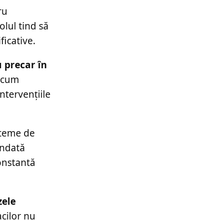
ru
olul tind să
icative.
 precar în
recum
ntervențiile
steme de
andată
onstantă
zele
cilor nu