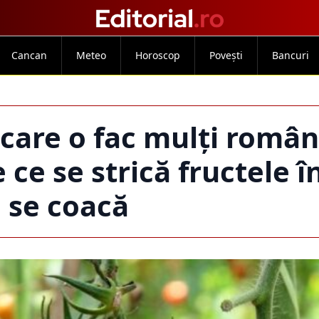
Cancan
Meteo
Horoscop
Povești
Bancuri
 care o fac mulți român
e ce se strică fructele î
 se coacă