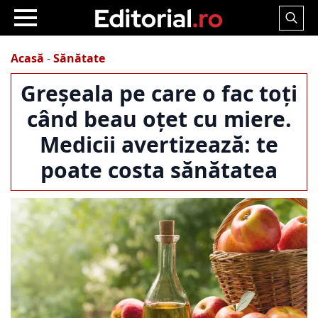
Search
for:
Acasă
-
Sănătate
Greșeala pe care o fac toți
când beau oțet cu miere.
Medicii avertizează: te
poate costa sănătatea