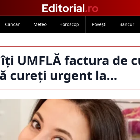
Cancan
Meteo
Horoscop
Povești
Bancuri
îți UMFLĂ factura de c
să cureți urgent la…