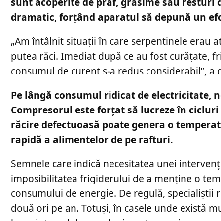
sunt acoperite de praf, grăsime sau resturi 
dramatic, forțând aparatul să depună un ef
„Am întâlnit situații în care serpentinele erau 
putea răci. Imediat după ce au fost curățate, fr
consumul de curent s-a redus considerabil”, a 
Pe lângă consumul ridicat de electricitate, 
Compresorul este forțat să lucreze în ciclur
răcire defectuoasă poate genera o temperatu
rapidă a alimentelor de pe rafturi.
Semnele care indică necesitatea unei intervenț
imposibilitatea frigiderului de a menține o te
consumului de energie. De regulă, specialiști
două ori pe an. Totuși, în casele unde există m