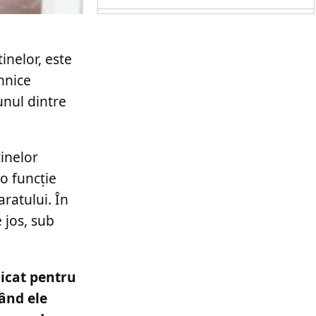
inelor, este
hnice
unul dintre
tinelor
o funcție
aratului. În
 jos, sub
licat pentru
ând ele