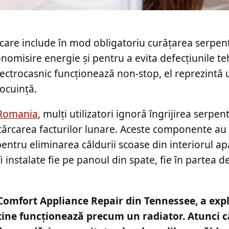
 care include în mod obligatoriu curățarea serpent
nomisire energie și pentru a evita defecțiunile te
lectrocasnic funcționează non-stop, el reprezintă 
locuință.
Romania
, mulți utilizatori ignoră îngrijirea serpen
ncărcarea facturilor lunare. Aceste componente au 
pentru eliminarea căldurii scoase din interiorul ap
 instalate fie pe panoul din spate, fie în partea de
 Comfort Appliance Repair din Tennessee, a exp
tine funcționează precum un radiator. Atunci c