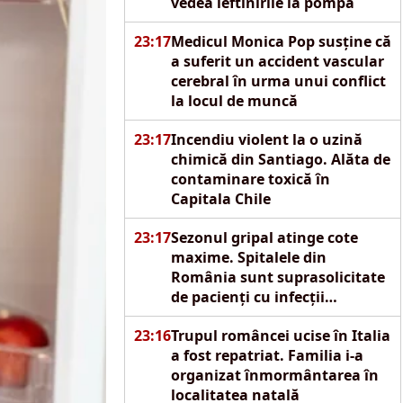
vedea ieftinirile la pompă
23:17
Medicul Monica Pop susține că
a suferit un accident vascular
cerebral în urma unui conflict
la locul de muncă
23:17
Incendiu violent la o uzină
chimică din Santiago. Alăta de
contaminare toxică în
Capitala Chile
23:17
Sezonul gripal atinge cote
maxime. Spitalele din
România sunt suprasolicitate
de pacienți cu infecții
respiratorii acute
23:16
Trupul româncei ucise în Italia
a fost repatriat. Familia i-a
organizat înmormântarea în
localitatea natală