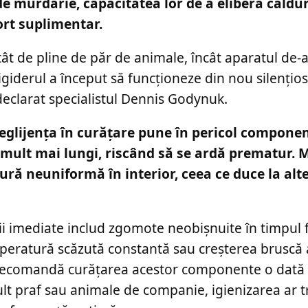
de murdărie, capacitatea lor de a elibera căldu
ort suplimentar.
atât de pline de păr de animale, încât aparatul de-
igiderul a început să funcționeze din nou silențios,
declarat specialistul Dennis Godynuk.
neglijența în curățare pune în pericol component
i mult mai lungi, riscând să se ardă prematur. M
ră neuniformă în interior, ceea ce duce la alt
ii imediate includ zgomote neobișnuite în timpul f
mperatură scăzută constantă sau creșterea bruscă 
i recomandă curățarea acestor componente o dată
ult praf sau animale de companie, igienizarea ar t