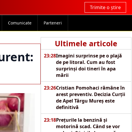
Trimite o știre
Comunicate
Parteneri
Ultimele articole
urent:
23:28
Imagini surprinse pe o plajă
de pe litoral. Cum au fost
surprinși doi tineri în apa
mării
23:26
Cristian Pomohaci rămâne în
arest preventiv. Decizia Curții
de Apel Târgu Mureș este
definitivă
23:18
Prețurile la benzină și
motorină scad. Când se vor