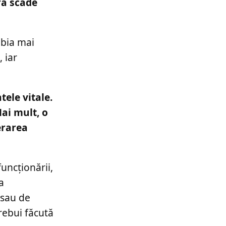
ra scade
abia mai
 iar
ele vitale.
ai mult, o
erarea
uncționării,
a
 sau de
rebui făcută