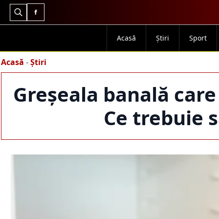
Search
for:
Acasă
Știri
Sport
Acasă
-
Știri
Greșeala banală care 
Ce trebuie 