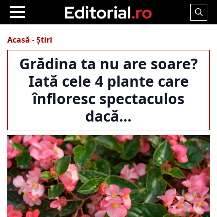
Search
for:
Acasă
-
Știri
Grădina ta nu are soare?
Iată cele 4 plante care
înfloresc spectaculos
dacă…