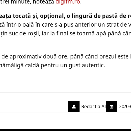
 trei minute, notează
digifm.ro
.
ața tocată și, opțional, o lingură de pastă de r
ă într-o oală în care s-a pus anterior un strat de 
țin suc de roșii, iar la final se toarnă apă până câ
 de aproximativ două ore, până când orezul este b
mămăligă caldă pentru un gust autentic.
Redactia AI
20/03