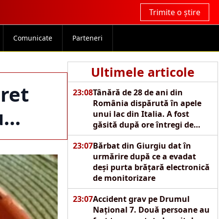
Trimite o știre
Comunicate
Parteneri
Ultimele articole
ret
23:08
Tânără de 28 de ani din
România dispărută în apele
cu…
unui lac din Italia. A fost
găsită după ore întregi de
căutări
23:07
Bărbat din Giurgiu dat în
urmărire după ce a evadat
deși purta brățară electronică
de monitorizare
23:07
Accident grav pe Drumul
Național 7. Două persoane au