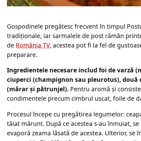
Gospodinele pregătesc frecvent în timpul Postu
tradiționale, iar sarmalele de post rămân printr
de
România TV
, acestea pot fi la fel de gustoa
preparare.
Ingredientele necesare includ foi de varză (
ciuperci (champignon sau pleurotus), două 
(mărar și pătrunjel).
Pentru aromă și consiste
condimentele precum cimbrul uscat, foile de daf
Procesul începe cu pregătirea legumelor: ceapa 
tăiat mărunt. După ce acestea s-au înmuiat, se 
evaporă zeama lăsată de acestea. Ulterior, se 