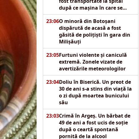
fost transportate la spital
după ce mașina în care se
aflau s-a izbit de un pod
23:06
O minoră din Botoșani
dispărută de acasă a fost
găsită de polițiști în gara din
Milișăuți
23:05
Furtuni violente și caniculă
extremă. Zonele vizate de
avertizările meteorologilor
23:04
Doliu în Biserică. Un preot de
30 de ani s-a stins din viață la
o zi după moartea bunicului
său
23:03
Crimă în Argeș. Un bărbat de
49 de ani a fost ucis de soție
după o ceartă spontană
pornită de la alcool