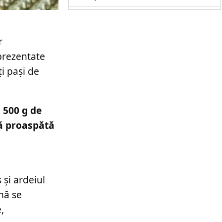
r
 prezentate
i pași de
 500 g de
ță proaspătă
 și ardeiul
nă se
,