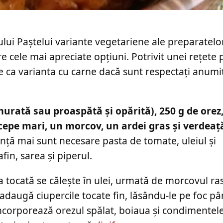
lui Paștelui variante vegetariene ale preparatelo
e cele mai apreciate opțiuni. Potrivit unei rețete
se ca varianta cu carne dacă sunt respectați anumiț
murată sau proaspătă și opărită), 250 g de orez,
cepe mari, un morcov, un ardei gras și verdea
nță mai sunt necesare pasta de tomate, uleiul și
in, sarea și piperul.
tocată se călește în ulei, urmată de morcovul ras
adaugă ciupercile tocate fin, lăsându-le pe foc pâ
încorporează orezul spălat, boiaua și condimentele