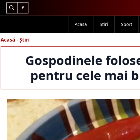
Search
for:
Acasă
Știri
Sport
Acasă
-
Știri
Gospodinele folos
pentru cele mai 