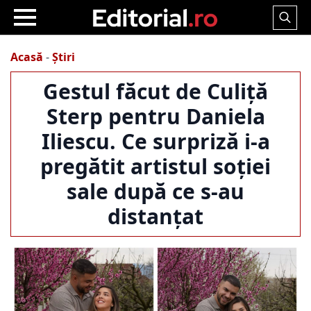
Search
for:
Acasă
-
Știri
Gestul făcut de Culiță
Sterp pentru Daniela
Iliescu. Ce surpriză i-a
pregătit artistul soției
sale după ce s-au
distanțat