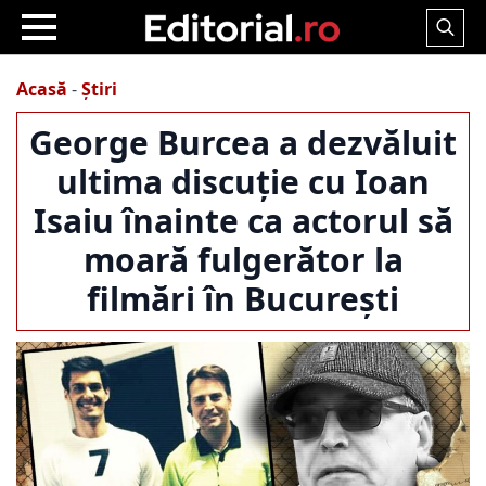
Search
for:
Acasă
-
Știri
George Burcea a dezvăluit
ultima discuție cu Ioan
Isaiu înainte ca actorul să
moară fulgerător la
filmări în București