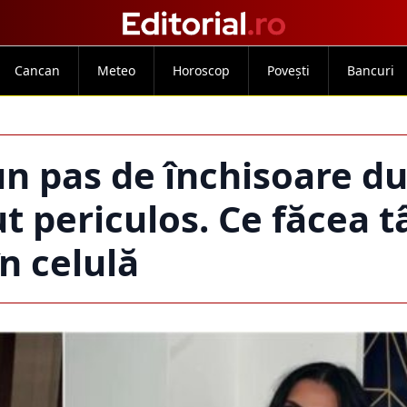
Cancan
Meteo
Horoscop
Povești
Bancuri
un pas de închisoare d
ut periculos. Ce făcea 
în celulă