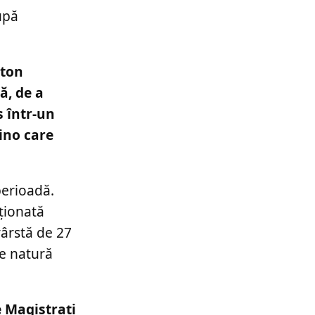
upă
 ton
ă, de a
s într-un
mino care
perioadă.
ționată
ârstă de 27
de natură
e Magistrați