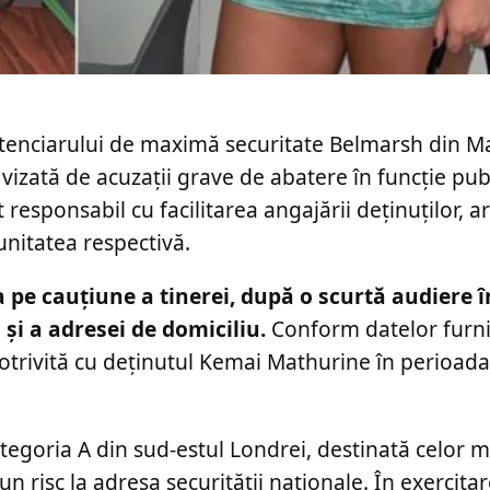
nitenciarului de maximă securitate Belmarsh din M
d vizată de acuzații grave de abatere în funcție publ
responsabil cu facilitarea angajării deținuților, ar 
unitatea respectivă.
 pe cauțiune a tinerei, după o scurtă audiere î
 și a adresei de domiciliu.
Conform datelor furni
potrivită cu deținutul Kemai Mathurine în perioada
egoria A din sud-estul Londrei, destinată celor ma
un risc la adresa securității naționale. În exercitar