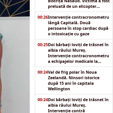
Bistrița Năsăud. Victima a fost
preluată de un elicopter
SMURD
00:26
Intervenție contracronometru
lângă Capitală. Două
persoane în stop cardiac după
o intoxicație cu gaze
00:25
Doi bărbați loviți de trăsnet în
albia râului Mureș.
Intervenție contracronometru
a echipajelor medicale la
Reghin
00:24
Val de frig polar în Noua
Zeelandă. Ninsori istorice
după 15 ani în capitala
Wellington
00:24
Doi bărbați loviți de trăsnet în
albia râului Mureș.
Intervenție contră