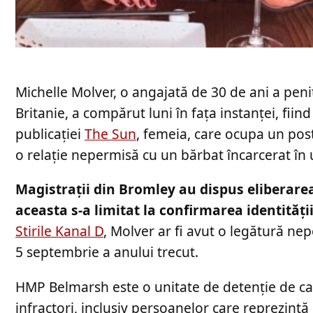
Michelle Molver, o angajată de 30 de ani a pe
Britanie, a compărut luni în fața instanței, fiin
publicației
The Sun
, femeia, care ocupa un post 
o relație nepermisă cu un bărbat încarcerat în 
Magistrații din Bromley au dispus eliberarea
aceasta s-a limitat la confirmarea identității
Stirile Kanal D
, Molver ar fi avut o legătură ne
5 septembrie a anului trecut.
HMP Belmarsh este o unitate de detenție de cat
infractori, inclusiv persoanelor care reprezintă 