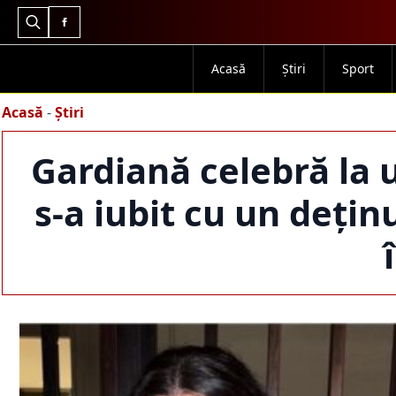
Search
for:
Acasă
Știri
Sport
Acasă
-
Știri
Gardiană celebră la 
s-a iubit cu un dețin