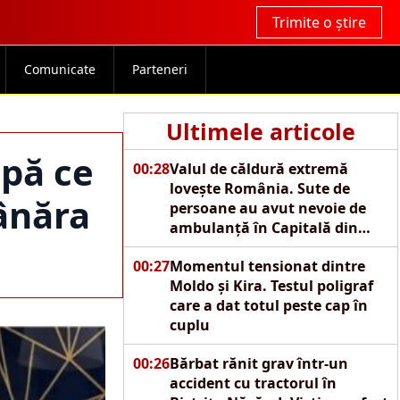
Trimite o știre
Comunicate
Parteneri
Ultimele articole
upă ce
00:28
Valul de căldură extremă
lovește România. Sute de
tânăra
persoane au avut nevoie de
ambulanță în Capitală din
cauza caniculei
00:27
Momentul tensionat dintre
Moldo și Kira. Testul poligraf
care a dat totul peste cap în
cuplu
00:26
Bărbat rănit grav într-un
accident cu tractorul în