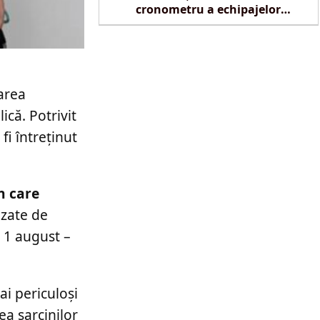
cronometru a echipajelor
SMURD la Reghin
area
ică. Potrivit
fi întreținut
n care
zate de
 1 august –
i periculoși
ea sarcinilor