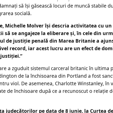
ondamnați să își găsească locuri de muncă stabile d
rarea socială.
e, Michelle Molver își descria activitatea cu un
ii să se angajeze la eliberare și, în cele din urm
ul de justiție penală din Marea Britanie a ajun
nivel record, iar acest lucru are un efect de do
ustiției.”
are a zguduit sistemul carceral britanic în ultima 
ington de la închisoarea din Portland a fost sanc
ru viol. De asemenea, Charlotte Winstanley, în v
ate de închisoare după ce a recunoscut o relație 
a judecătorilor pe data de 8 iunie, la Curtea d