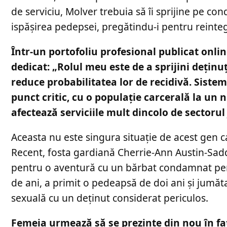
de serviciu, Molver trebuia să îi sprijine pe c
ispășirea pedepsei, pregătindu-i pentru reinteg
Într-un portofoliu profesional publicat onlin
dedicat: „Rolul meu este de a sprijini deținuț
reduce probabilitatea lor de recidivă. Sistem
punct critic, cu o populație carcerală la un 
afectează serviciile mult dincolo de sectorul j
Aceasta nu este singura situație de acest gen c
Recent, fosta gardiană Cherrie-Ann Austin-Sadd
pentru o aventură cu un bărbat condamnat pent
de ani, a primit o pedeapsă de doi ani și jumăt
sexuală cu un deținut considerat periculos.
Femeia urmează să se prezinte din nou în faț