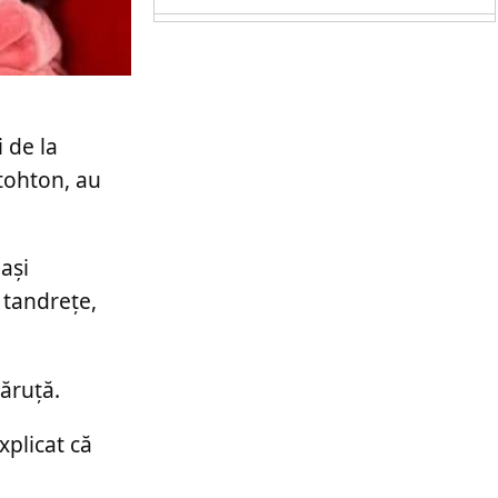
 de la
utohton, au
ași
 tandrețe,
Măruță.
xplicat că