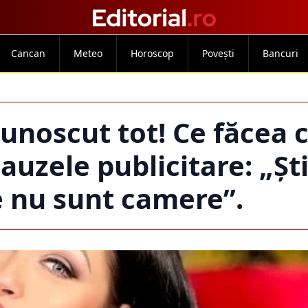
Cancan
Meteo
Horoscop
Povești
Bancuri
cunoscut tot! Ce făcea c
pauzele publicitare: „Ș
 nu sunt camere”.