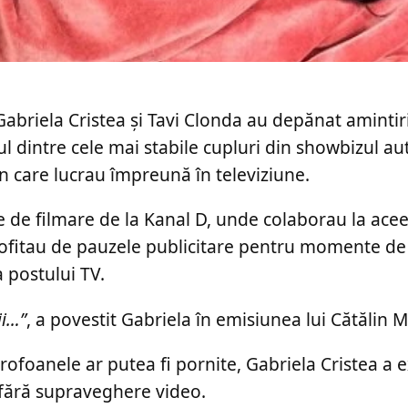
 Gabriela Cristea și Tavi Clonda au depănat amintiri
nul dintre cele mai stabile cupluri din showbizul a
n care lucrau împreună în televiziune.
e de filmare de la Kanal D, unde colaborau la acee
rofitau de pauzele publicitare pentru momente de
a postului TV.
ii…”
, a povestit Gabriela în emisiunea lui Cătălin 
foanele ar putea fi pornite, Gabriela Cristea a e
 fără supraveghere video.