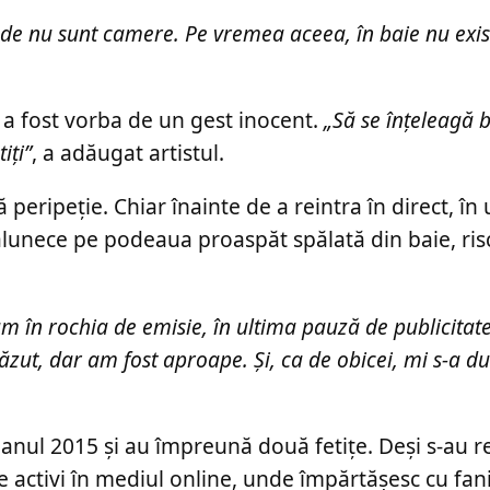
nde nu sunt camere. Pe vremea aceea, în baie nu exi
ă a fost vorba de un gest inocent.
„Să se înțeleagă 
iți”
, a adăugat artistul.
eripeție. Chiar înainte de a reintra în direct, în 
 alunece pe podeaua proaspăt spălată din baie, ri
am în rochia de emisie, în ultima pauză de publicita
ăzut, dar am fost aproape. Și, ca de obicei, mi s-a dus
n anul 2015 și au împreună două fetițe. Deși s-au re
te activi în mediul online, unde împărtășesc cu f