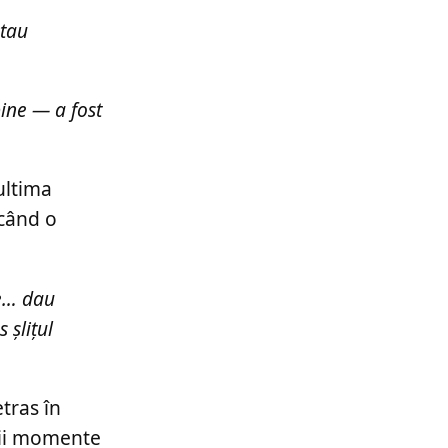
stau
bine — a fost
ultima
scând o
te… dau
 șlițul
tras în
anii momente