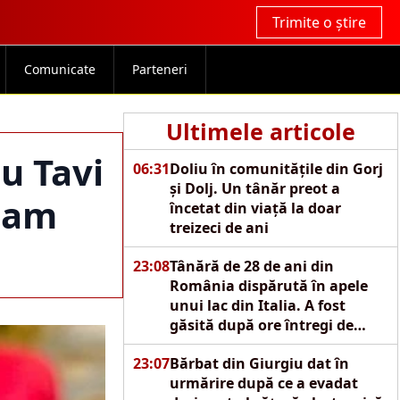
Trimite o știre
Comunicate
Parteneri
Ultimele articole
u Tavi
06:31
Doliu în comunitățile din Gorj
și Dolj. Un tânăr preot a
tiam
încetat din viață la doar
treizeci de ani
23:08
Tânără de 28 de ani din
România dispărută în apele
unui lac din Italia. A fost
găsită după ore întregi de
căutări
23:07
Bărbat din Giurgiu dat în
urmărire după ce a evadat