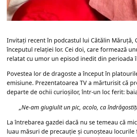
Invitați recent în podcastul lui Cătălin Măruță,
începutul relației lor. Cei doi, care formează u
relatat cu umor un episod inedit din perioada î
Povestea lor de dragoste a început în platouril
emisiune. Prezentatoarea TV a mărturisit că p
departe de ochii curioșilor, într-un loc ferit: bai
„Ne-am giugiulit un pic, acolo, ca îndrăgostiț
La întrebarea gazdei dacă nu se temeau că micro
luau măsuri de precauție și cunoșteau locurile