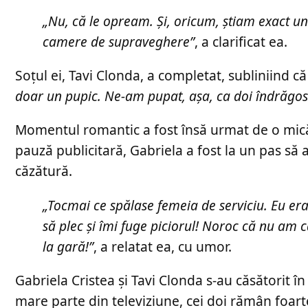
„Nu, că le opream. Și, oricum, știam exact u
camere de supraveghere”
, a clarificat ea.
Soțul ei, Tavi Clonda, a completat, subliniind c
doar un pupic. Ne-am pupat, așa, ca doi îndrăgost
Momentul romantic a fost însă urmat de o mică p
pauză publicitară, Gabriela a fost la un pas să
căzătură.
„Tocmai ce spălase femeia de serviciu. Eu er
să plec și îmi fuge piciorul! Noroc că nu am c
la gară!”
, a relatat ea, cu umor.
Gabriela Cristea și Tavi Clonda s-au căsătorit î
mare parte din televiziune, cei doi rămân foar