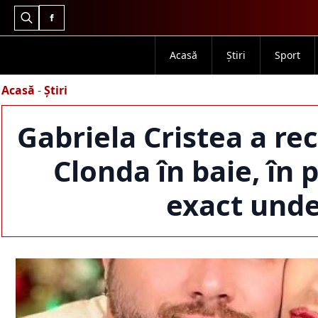
Search
for:
Acasă
Știri
Sport
Acasă
-
Știri
Gabriela Cristea a re
Clonda în baie, în 
exact unde