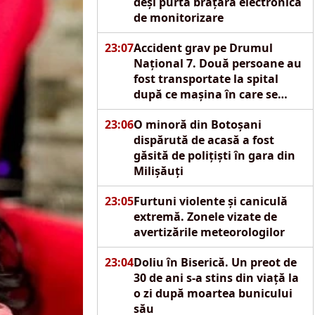
deși purta brățară electronică
de monitorizare
23:07
Accident grav pe Drumul
Național 7. Două persoane au
fost transportate la spital
după ce mașina în care se
aflau s-a izbit de un pod
23:06
O minoră din Botoșani
dispărută de acasă a fost
găsită de polițiști în gara din
Milișăuți
23:05
Furtuni violente și caniculă
extremă. Zonele vizate de
avertizările meteorologilor
23:04
Doliu în Biserică. Un preot de
30 de ani s-a stins din viață la
o zi după moartea bunicului
său