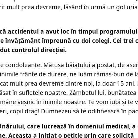
prit mult prea devreme, lăsând în urmă un gol uria
 că accidentul a avut loc în timpul programului 
de învățământ împreună cu doi colegi. Cei trei 
dut controlul direcției.
de condoleanțe. Mătușa băiatului a postat, de as
 inimile frânte de durere, ne luăm rămas-bun de l
cat mult prea devreme dintre noi, la doar 15 ani.
lăsat în sufletele noastre. Zâmbetul lui, bunătatea 
rămâne veşnic în inimile noastre. Te vom iubi şi te
eri, copil drag! Dumnezeu să te odihnească în pac
ânărului, care lucrează în domeniul medical, a 
. Aceasta a inițiat o petiție prin care solicită