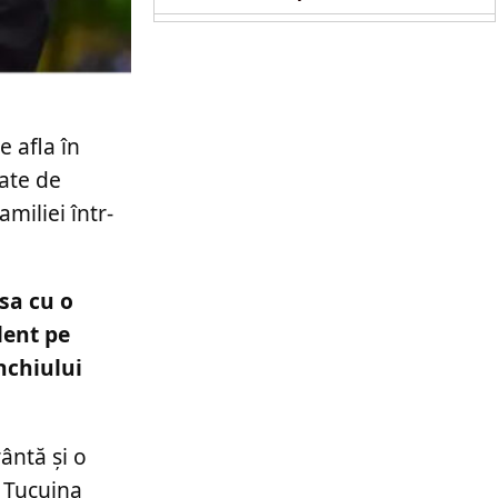
e afla în
cate de
miliei într-
sa cu o
lent pe
nchiului
rântă şi o
, Țucuina