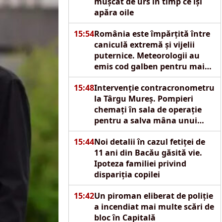
mușcat de urs în timp ce își
apăra oile
15:54
România este împărțită între
caniculă extremă și vijelii
puternice. Meteorologii au
emis cod galben pentru mai
multe regiuni
15:48
Intervenție contracronometru
la Târgu Mureș. Pompieri
chemați în sala de operație
pentru a salva mâna unui
copil de doi ani
15:44
Noi detalii în cazul fetiței de
11 ani din Bacău găsită vie.
Ipoteza familiei privind
dispariția copilei
15:42
Un piroman eliberat de poliție
a incendiat mai multe scări de
bloc în Capitală