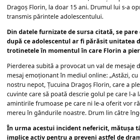
Dragoș Florin, la doar 15 ani. Drumul lui s-a o
transmis părintele adolescentului.
Din datele furnizate de sursa citată, se pare
după ce adolescentul ar fi părăsit unitatea 
trotinetele în momentul în care Florin a pier
Pierderea subită a provocat un val de mesaje 
mesaj emoționant în mediul online: „Astăzi, cu
nostru nepot, Țucuina Dragoş Florin, care a ple
cuvinte care să poată descrie golul pe care l-a 
amintirile frumoase pe care ni le-a oferit vor 
mereu în gândurile noastre. Drum lin către îng
În urma acestui incident nefericit, mătușa t
implice activ pentru a preveni astfel de drame