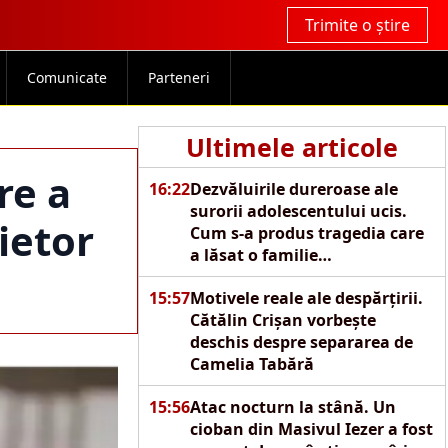
Trimite o știre
Comunicate
Parteneri
Ultimele articole
re a
16:22
Dezvăluirile dureroase ale
surorii adolescentului ucis.
ietor
Cum s-a produs tragedia care
a lăsat o familie
îngenuncheată de durere
15:57
Motivele reale ale despărțirii.
Cătălin Crișan vorbește
deschis despre separarea de
Camelia Tabără
15:56
Atac nocturn la stână. Un
cioban din Masivul Iezer a fost