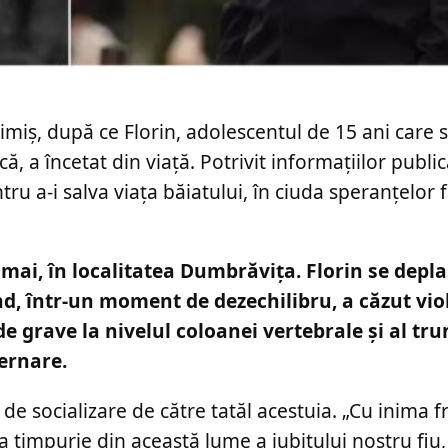
miș, după ce Florin, adolescentul de 15 ani care s
, a încetat din viață. Potrivit informațiilor publi
ru a-i salva viața băiatului, în ciuda speranțelor fa
mai, în localitatea Dumbrăvița. Florin se depla
ând, într-un moment de dezechilibru, a căzut vio
de grave la nivelul coloanei vertebrale și al tru
ternare.
de socializare de către tatăl acestuia. „Cu inima f
 timpurie din această lume a iubitului nostru fiu