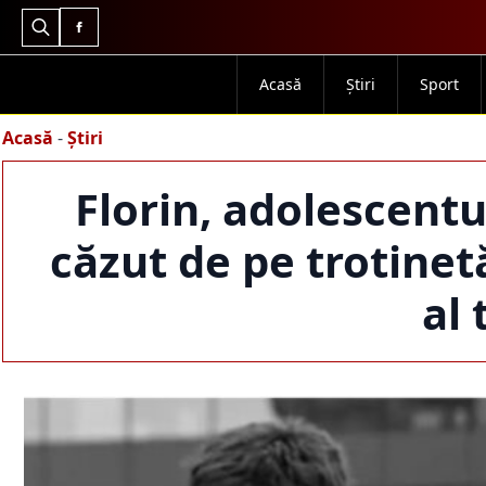
Search
for:
Acasă
Știri
Sport
Acasă
-
Știri
Florin, adolescentu
căzut de pe trotinet
al 