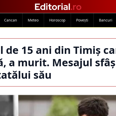
Cancan
Meteo
Horoscop
Povești
Bancuri
l de 15 ani din Timiș ca
ă, a murit. Mesajul sfâș
tatălui său