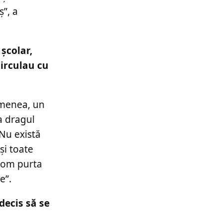
ş”, a
școlar,
circulau cu
emenea, un
a dragul
 Nu există
şi toate
 vom purta
e”.
decis să se