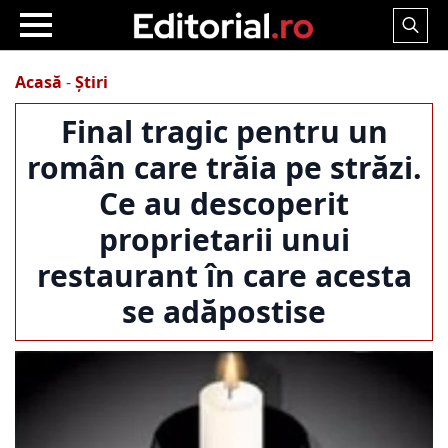
Search
for:
Acasă
-
Știri
Final tragic pentru un
român care trăia pe străzi.
Ce au descoperit
proprietarii unui
restaurant în care acesta
se adăpostise