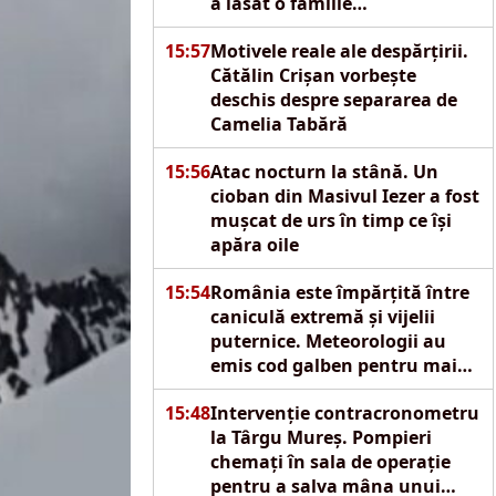
a lăsat o familie
îngenuncheată de durere
15:57
Motivele reale ale despărțirii.
Cătălin Crișan vorbește
deschis despre separarea de
Camelia Tabără
15:56
Atac nocturn la stână. Un
cioban din Masivul Iezer a fost
mușcat de urs în timp ce își
apăra oile
15:54
România este împărțită între
caniculă extremă și vijelii
puternice. Meteorologii au
emis cod galben pentru mai
multe regiuni
15:48
Intervenție contracronometru
la Târgu Mureș. Pompieri
chemați în sala de operație
pentru a salva mâna unui