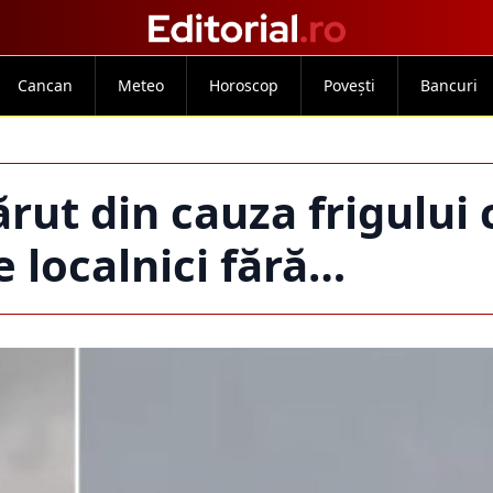
Cancan
Meteo
Horoscop
Povești
Bancuri
 din cauza frigului c
e localnici fără…