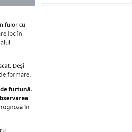
copil de doi ani
n fuior cu
re loc în
alul
scat. Deși
 de formare.
 de furtună.
observarea
 prognoză în
 cu