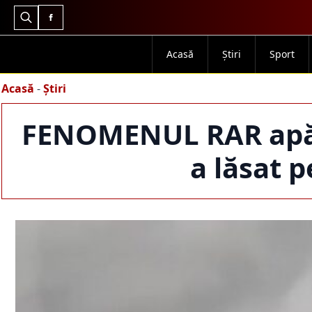
Search
for:
Acasă
Știri
Sport
Acasă
-
Știri
FENOMENUL RAR apărut
a lăsat p