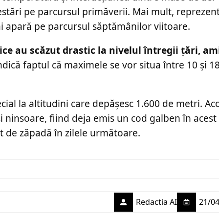
festări pe parcursul primăverii. Mai mult, repreze
i apară pe parcursul săptămânilor viitoare.
ce au scăzut drastic la nivelul întregii țări, a
dică faptul că maximele se vor situa între 10 și 1
cial la altitudini care depășesc 1.600 de metri. Ac
i ninsoare, fiind deja emis un cod galben în acest
 de zăpadă în zilele următoare.
Redactia AI
21/04