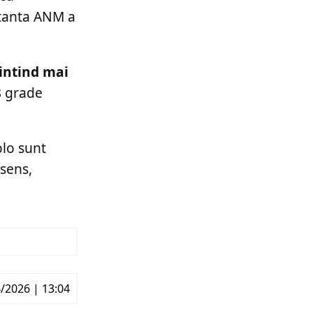
ntanta ANM a
mintind mai
8 grade
olo sunt
 sens,
/2026 | 13:04