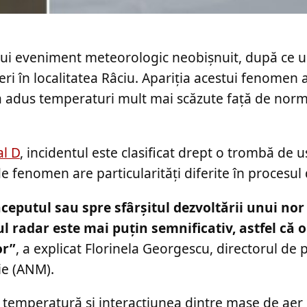
unui eveniment meteorologic neobișnuit, după ce u
eri în localitatea Râciu. Apariția acestui fenomen a
e a adus temperaturi mult mai scăzute față de norm
al D
, incidentul este clasificat drept o trombă de u
de fenomen are particularități diferite în procesul
ceputul sau spre sfârșitul dezvoltării unui nor
l radar este mai puțin semnificativ, astfel că 
or”
, a explicat Florinela Georgescu, directorul de
ie (ANM).
de temperatură și interacțiunea dintre mase de aer