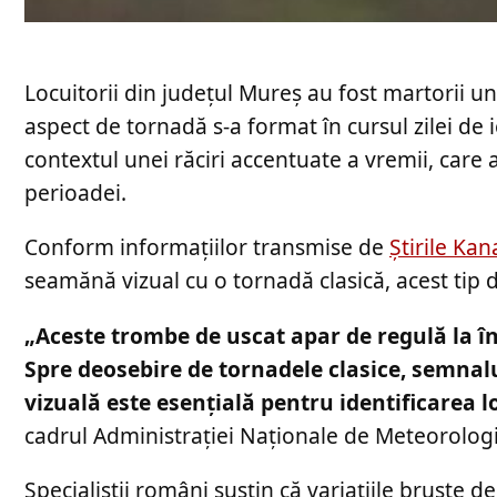
Locuitorii din județul Mureș au fost martorii 
aspect de tornadă s-a format în cursul zilei de i
contextul unei răciri accentuate a vremii, car
perioadei.
Conform informațiilor transmise de
Știrile Kan
seamănă vizual cu o tornadă clasică, acest tip 
„Aceste trombe de uscat apar de regulă la în
Spre deosebire de tornadele clasice, semnalu
vizuală este esențială pentru identificarea l
cadrul Administrației Naționale de Meteorolog
Specialiștii români susțin că variațiile bruște 