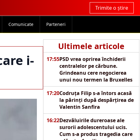
Trimite o știre
Comunicate
Parteneri
Ultimele articole
are i-
17:55
PSD vrea oprirea închiderii
centralelor pe cărbune.
Grindeanu cere negocierea
unui nou termen la Bruxelles
17:20
Codruța Filip s-a întors acasă
la părinți după despărțirea de
Valentin Sanfira
16:22
Dezvăluirile dureroase ale
surorii adolescentului ucis.
Cum s-a produs tragedia care