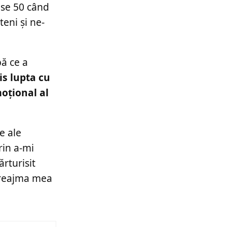
nise 50 când
eni și ne-
pă ce a
is lupta cu
moțional al
e ale
rin a-mi
ărturisit
 preajma mea