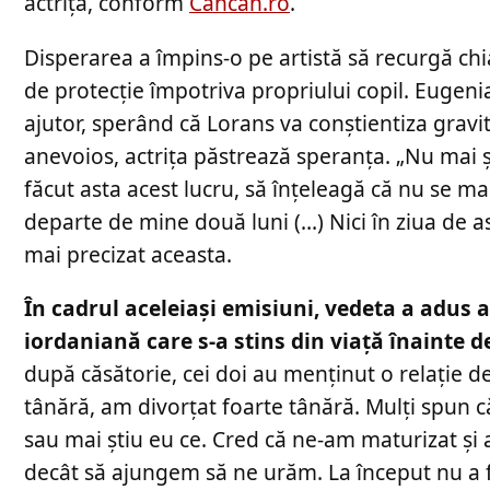
actrița, conform
Cancan.ro
.
Disperarea a împins-o pe artistă să recurgă chia
de protecție împotriva propriului copil. Eugenia
ajutor, sperând că Lorans va conștientiza gravit
anevoios, actrița păstrează speranța. „Nu mai 
făcut asta acest lucru, să înțeleagă că nu se m
departe de mine două luni (…) Nici în ziua de 
mai precizat aceasta.
În cadrul aceleiași emisiuni, vedeta a adus a
iordaniană care s-a stins din viață înainte de
după căsătorie, cei doi au menținut o relație de
tânără, am divorțat foarte tânără. Mulți spun c
sau mai știu eu ce. Cred că ne-am maturizat și 
decât să ajungem să ne urăm. La început nu a fo