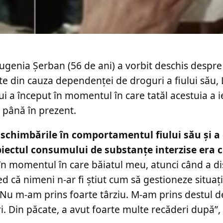
a Eugenia Șerban (56 de ani) a vorbit deschis despr
te din cauza dependenței de droguri a fiului său, 
lui a început în momentul în care tatăl acestuia a ie
i până în prezent.
 schimbările în comportamentul fiului său și a
ubiectul consumului de substanțe interzise era 
n momentul în care băiatul meu, atunci când a di
red că nimeni n-ar fi știut cum să gestioneze situa
. Nu m-am prins foarte târziu. M-am prins destul d
ri. Din păcate, a avut foarte multe recăderi după”,