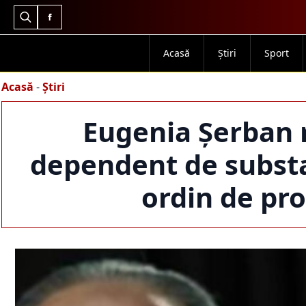
Search
for:
Acasă
Știri
Sport
Acasă
-
Știri
Eugenia Șerban r
dependent de substan
ordin de pro