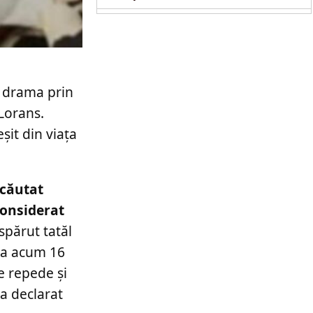
e drama prin
Lorans.
șit din viața
 căutat
considerat
spărut tatăl
ția acum 16
e repede și
 a declarat