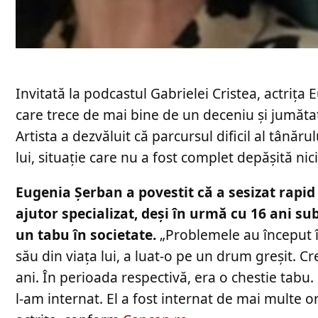
Invitată la podcastul Gabrielei Cristea, actriț
care trece de mai bine de un deceniu și jumăta
Artista a dezvăluit că parcursul dificil al tânăru
lui, situație care nu a fost complet depășită nic
Eugenia Șerban a povestit că a sesizat rapid
ajutor specializat, deși în urmă cu 16 ani s
un tabu în societate.
„Problemele au început î
său din viața lui, a luat-o pe un drum greșit. C
ani. În perioada respectivă, era o chestie tabu
l-am internat. El a fost internat de mai multe o