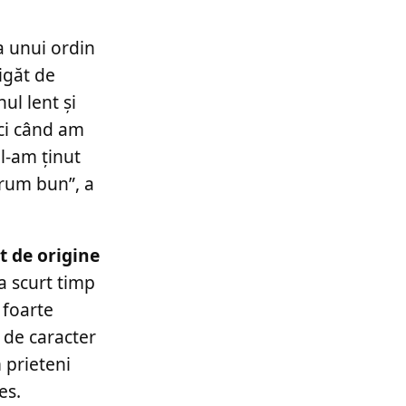
a unui ordin
igăt de
ul lent și
nci când am
l-am ținut
drum bun”, a
t de origine
a scurt timp
 foarte
 de caracter
 prieteni
es.