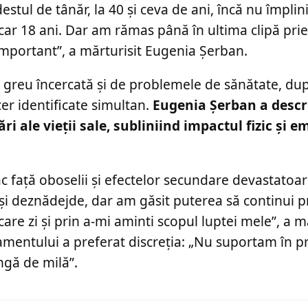
estul de tânăr, la 40 și ceva de ani, încă nu împli
car 18 ani. Dar am rămas până în ultima clipă priet
important”, a mărturisit Eugenia Șerban.
t greu încercată și de problemele de sănătate, du
er identificate simultan.
Eugenia Șerban a descr
 ale vieții sale, subliniind impactul fizic și e
ac față oboselii și efectelor secundare devastatoar
i deznădejde, dar am găsit puterea să continui p
care zi și prin a-mi aminti scopul luptei mele”, a m
atamentului a preferat discreția: „Nu suportam în
ngă de milă”.