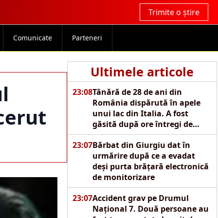
Trimite o știre
Comunicate
Parteneri
Ultimele articole
l
23:08
Tânără de 28 de ani din
România dispărută în apele
cerut
unui lac din Italia. A fost
găsită după ore întregi de
căutări
23:07
Bărbat din Giurgiu dat în
urmărire după ce a evadat
deși purta brățară electronică
de monitorizare
23:07
Accident grav pe Drumul
Național 7. Două persoane au