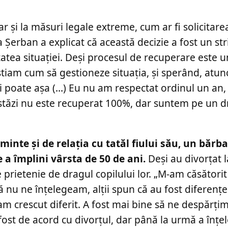
r și la măsuri legale extreme, cum ar fi solicitare
 Șerban a explicat că această decizie a fost un str
atea situației. Deși procesul de recuperare este un
știam cum să gestioneze situația, și sperând, atu
ai poate așa (…) Eu nu am respectat ordinul un an, 
astăzi nu este recuperat 100%, dar suntem pe un 
minte și de relația cu tatăl fiului său, un bărba
 a împlini vârsta de 50 de ani.
Deși au divorțat l
 prietenie de dragul copilului lor. „M-am căsătorit
ă nu ne înțelegeam, alții spun că au fost diferențe
am crescut diferit. A fost mai bine să ne despărțim
st de acord cu divorțul, dar până la urmă a înțel