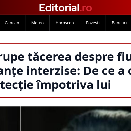
Cancan
Meteo
Horoscop
Povești
Bancuri
upe tăcerea despre fiu
țe interzise: De ce a 
tecție împotriva lui