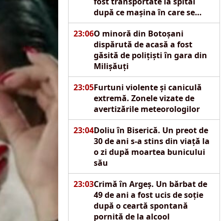
fost transportate la spital
după ce mașina în care se
aflau s-a izbit de un pod
23:06
O minoră din Botoșani
dispărută de acasă a fost
găsită de polițiști în gara din
Milișăuți
23:05
Furtuni violente și caniculă
extremă. Zonele vizate de
avertizările meteorologilor
23:04
Doliu în Biserică. Un preot de
30 de ani s-a stins din viață la
o zi după moartea bunicului
său
23:03
Crimă în Argeș. Un bărbat de
49 de ani a fost ucis de soție
după o ceartă spontană
pornită de la alcool