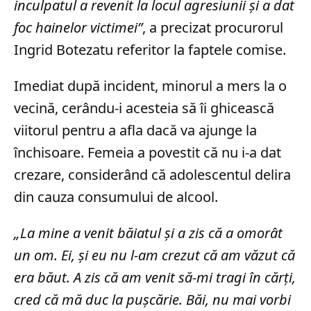
inculpatul a revenit la locul agresiunii şi a dat
foc hainelor victimei”
, a precizat procurorul
Ingrid Botezatu referitor la faptele comise.
Imediat după incident, minorul a mers la o
vecină, cerându-i acesteia să îi ghicească
viitorul pentru a afla dacă va ajunge la
închisoare. Femeia a povestit că nu i-a dat
crezare, considerând că adolescentul delira
din cauza consumului de alcool.
„La mine a venit băiatul şi a zis că a omorât
un om. Ei, şi eu nu l-am crezut că am văzut că
era băut. A zis că am venit să-mi tragi în cărţi,
cred că mă duc la puşcărie. Băi, nu mai vorbi