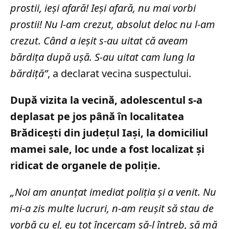
prostii, ieşi afară! Ieşi afară, nu mai vorbi
prostii! Nu l-am crezut, absolut deloc nu l-am
crezut. Când a ieşit s-au uitat că aveam
bărdiţa după uşă. S-au uitat cam lung la
bărdiţă”
, a declarat vecina suspectului.
După vizita la vecină, adolescentul s-a
deplasat pe jos până în localitatea
Brădicești din județul Iași, la domiciliul
mamei sale, loc unde a fost localizat și
ridicat de organele de poliție.
„Noi am anunţat imediat poliţia şi a venit. Nu
mi-a zis multe lucruri, n-am reuşit să stau de
vorbă cu el, eu tot încercam să-l întreb, să mă