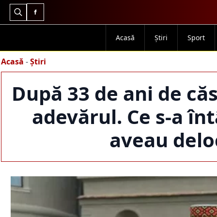
Search
for:
Acasă
Știri
Sport
Acasă
-
Știri
După 33 de ani de căs
adevărul. Ce s-a în
aveau delo