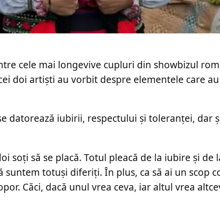
ntre cele mai longevive cupluri din showbizul rom
 cei doi artiști au vorbit despre elementele care au
se datorează iubirii, respectului și toleranței, dar ș
 soți să se placă. Totul pleacă de la iubire și de l
ă suntem totuși diferiți. În plus, ca să ai un scop 
opor. Căci, dacă unul vrea ceva, iar altul vrea altce