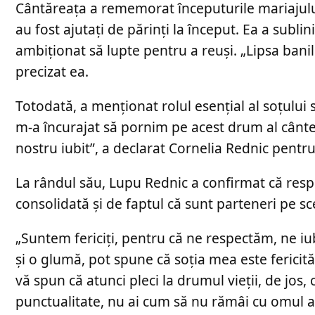
Cântăreața a rememorat începuturile mariajului,
au fost ajutați de părinți la început. Ea a sublin
ambiționat să lupte pentru a reuși. „Lipsa banil
precizat ea.
Totodată, a menționat rolul esențial al soțului 
m-a încurajat să pornim pe acest drum al cânte
nostru iubit”, a declarat Cornelia Rednic pentru 
La rândul său, Lupu Rednic a confirmat că respect
consolidată și de faptul că sunt parteneri pe sc
„Suntem fericiți, pentru că ne respectăm, ne i
și o glumă, pot spune că soția mea este fericită,
vă spun că atunci pleci la drumul vieții, de jos
punctualitate, nu ai cum să nu rămâi cu omul ace