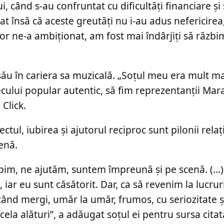
 când s-au confruntat cu dificultăți financiare și
iat însă că aceste greutăți nu i-au adus nefericirea,
or ne-a ambiționat, am fost mai îndârjiți să răzbim
său în cariera sa muzicală. „Soțul meu era mult ma
cului popular autentic, să fim reprezentanții Ma
Click.
ul, iubirea și ajutorul reciproc sunt pilonii relație
enă.
ubim, ne ajutăm, suntem împreună și pe scenă. (…)
 iar eu sunt căsătorit. Dar, ca să revenim la lucrur
, când mergi, umăr la umăr, frumos, cu seriozitate ș
la alături”, a adăugat soțul ei pentru sursa citat