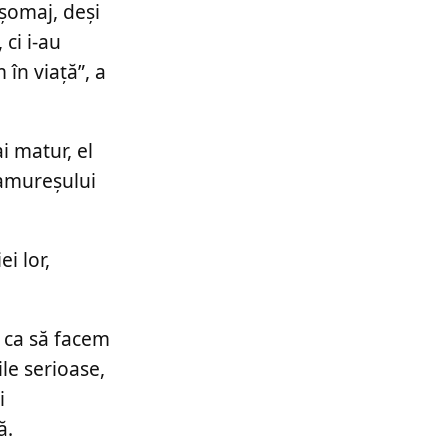
 șomaj, deși
 ci i-au
 în viață”, a
i matur, el
ramureșului
i lor,
 ca să facem
ile serioase,
i
ă.