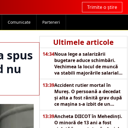
Trimite o știre
Comunicate
Parteneri
Ultimele articole
a spus
14:34
Noua lege a salarizării
bugetare aduce schimbări.
d nu
Vechimea la locul de muncă
va stabili majorările salariale
automate
13:39
Accident rutier mortal în
Mureș. O persoană a decedat
și alta a fost rănită grav după
ce mașina s-a izbit de un
copac
13:39
Ancheta DIICOT în Mehedinți.
O minoră de 13 ani a fost