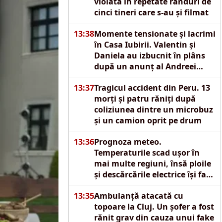
violată în repetate rânduri de
cinci tineri care s-au și filmat
13:38
Momente tensionate și lacrimi
în Casa Iubirii. Valentin și
Daniela au izbucnit în plâns
după un anunț al Andreei
Mantea
13:37
Tragicul accident din Peru. 13
morți și patru răniți după
coliziunea dintre un microbuz
și un camion oprit pe drum
13:36
Prognoza meteo.
Temperaturile scad ușor în
mai multe regiuni, însă ploile
și descărcările electrice își fac
apariția
13:35
Ambulanță atacată cu
topoare la Cluj. Un șofer a fost
rănit grav din cauza unui fake