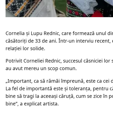
Cornelia și Lupu Rednic, care formează unul di
căsătoriți de 33 de ani. Într-un interviu recent,
relației lor solide.
Potrivit Corneliei Rednic, succesul căsniciei lor 
au avut mereu un scop comun.
„Important, ca să rămâi împreună, este ca cei doi
La fel de importantă este și toleranța, pentru c
bine să tragi la aceeași căruță, cum se zice în p
bine”, a explicat artista.