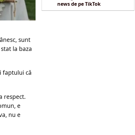
news de pe TikTok
ânesc, sunt
 stat la baza
i faptului că
a respect.
comun, e
va, nu e