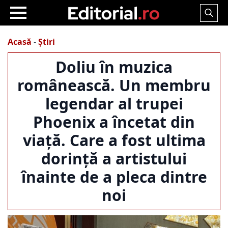
Search
for:
Acasă
-
Știri
Doliu în muzica
românească. Un membru
legendar al trupei
Phoenix a încetat din
viață. Care a fost ultima
dorință a artistului
înainte de a pleca dintre
noi