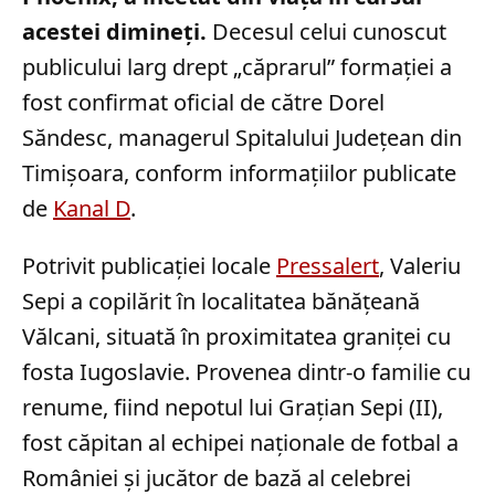
acestei dimineți.
Decesul celui cunoscut
publicului larg drept „căprarul” formației a
fost confirmat oficial de către Dorel
Săndesc, managerul Spitalului Județean din
Timișoara, conform informațiilor publicate
de
Kanal D
.
Potrivit publicației locale
Pressalert
, Valeriu
Sepi a copilărit în localitatea bănățeană
Vălcani, situată în proximitatea graniței cu
fosta Iugoslavie. Provenea dintr-o familie cu
renume, fiind nepotul lui Grațian Sepi (II),
fost căpitan al echipei naționale de fotbal a
României și jucător de bază al celebrei