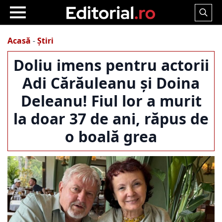
Search
for:
Acasă
-
Știri
Doliu imens pentru actorii
Adi Cărăuleanu și Doina
Deleanu! Fiul lor a murit
la doar 37 de ani, răpus de
o boală grea