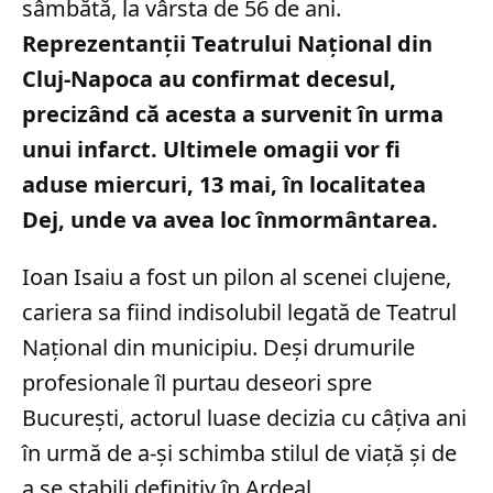
sâmbătă, la vârsta de 56 de ani.
Reprezentanții Teatrului Național din
Cluj-Napoca au confirmat decesul,
precizând că acesta a survenit în urma
unui infarct. Ultimele omagii vor fi
aduse miercuri, 13 mai, în localitatea
Dej, unde va avea loc înmormântarea.
Ioan Isaiu a fost un pilon al scenei clujene,
cariera sa fiind indisolubil legată de Teatrul
Național din municipiu. Deși drumurile
profesionale îl purtau deseori spre
București, actorul luase decizia cu câțiva ani
în urmă de a-și schimba stilul de viață și de
a se stabili definitiv în Ardeal.