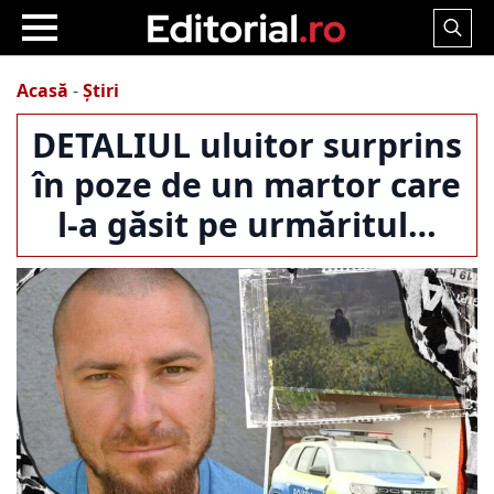
Search
for:
Acasă
-
Știri
DETALIUL uluitor surprins
în poze de un martor care
l-a găsit pe urmăritul…