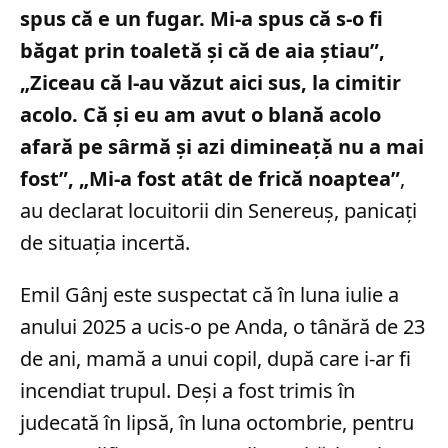
spus că e un fugar. Mi-a spus că s-o fi
băgat prin toaletă și că de aia știau”,
„Ziceau că l-au văzut aici sus, la cimitir
acolo. Că și eu am avut o blană acolo
afară pe sârmă și azi dimineață nu a mai
fost”, „Mi-a fost atât de frică noaptea”
,
au declarat locuitorii din Senereuș, panicați
de situația incertă.
Emil Gânj este suspectat că în luna iulie a
anului 2025 a ucis-o pe Anda, o tânără de 23
de ani, mamă a unui copil, după care i-ar fi
incendiat trupul. Deși a fost trimis în
judecată în lipsă, în luna octombrie, pentru