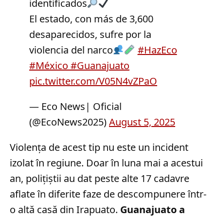
identificados
El estado, con más de 3,600
desaparecidos, sufre por la
violencia del narco
#HazEco
#México
#Guanajuato
pic.twitter.com/V05N4vZPaO
— Eco News| Oficial
(@EcoNews2025)
August 5, 2025
Violența de acest tip nu este un incident
izolat în regiune. Doar în luna mai a acestui
an, polițiștii au dat peste alte 17 cadavre
aflate în diferite faze de descompunere într-
o altă casă din Irapuato.
Guanajuato a