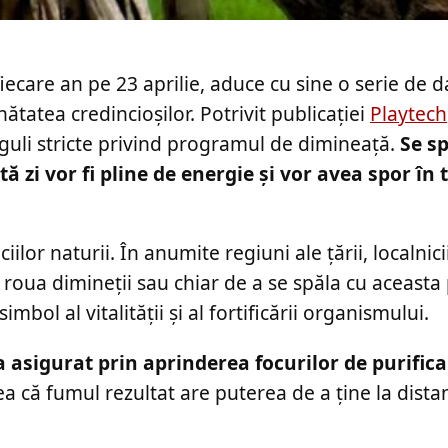
ecare an pe 23 aprilie, aduce cu sine o serie de d
ătatea credincioșilor. Potrivit publicației
Playtech
eguli stricte privind programul de dimineață.
Se s
 zi vor fi pline de energie și vor avea spor în 
iilor naturii. În anumite regiuni ale țării, localnici
 roua dimineții sau chiar de a se spăla cu aceasta 
mbol al vitalității și al fortificării organismului.
ra asigurat prin aprinderea focurilor de purifica
a că fumul rezultat are puterea de a ține la distan