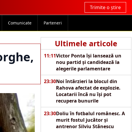
Trimite o știre
Comunicate
Parteneri
Ultimele articole
orghe,
11:11
Victor Ponta își lansează un
nou partid și candidează la
alegerile parlamentare
23:30
Noi întârzieri la blocul din
Rahova afectat de explozie.
Locatarii încă nu își pot
recupera bunurile
23:30
Doliu în fotbalul românesc. A
murit fostul jucător și
antrenor Silviu Stănescu