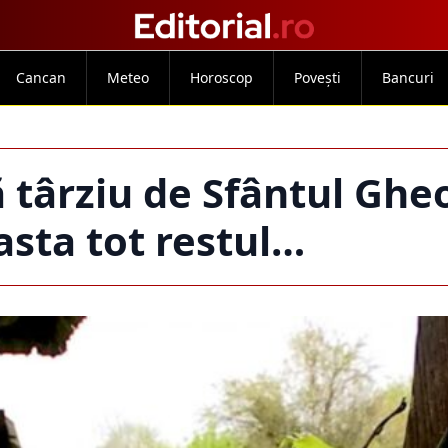
Cancan
Meteo
Horoscop
Povești
Bancuri
târziu de Sfântul Ghe
 asta tot restul…