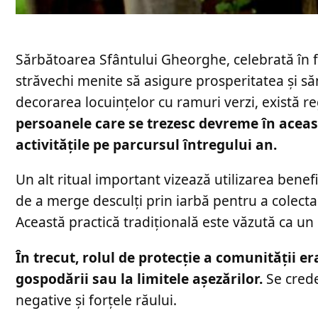
Sărbătoarea Sfântului Gheorghe, celebrată în fi
străvechi menite să asigure prosperitatea și săn
decorarea locuințelor cu ramuri verzi, există r
persoanele care se trezesc devreme în această
activitățile pe parcursul întregului an.
Un alt ritual important vizează utilizarea benefic
de a merge desculți prin iarbă pentru a colecta
Această practică tradițională este văzută ca un si
În trecut, rolul de protecție a comunității e
gospodării sau la limitele așezărilor.
Se crede
negative și forțele răului.