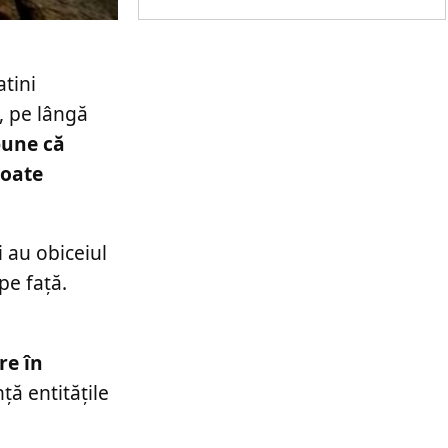
atini
, pe lângă
pune că
toate
i au obiceiul
pe față.
re în
ță entitățile