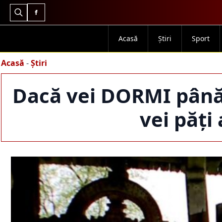
Search
for:
Acasă
Știri
Sport
Acasă
-
Știri
Dacă vei DORMI până 
vei păți