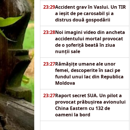
23:29
Accident grav în Vaslui. Un TIR
a ieșit de pe carosabil și a
distrus două gospodării
23:28
Noi imagini video din ancheta
accidentului mortal provocat
de o șoferiță beată în ziua
nunții sale
23:27
Rămășițe umane ale unor
femei, descoperite în saci pe
fundul unui lac din Republica
Moldova
23:27
Raport secret SUA. Un pilot a
provocat prăbușirea avionului
China Eastern cu 132 de
oameni la bord