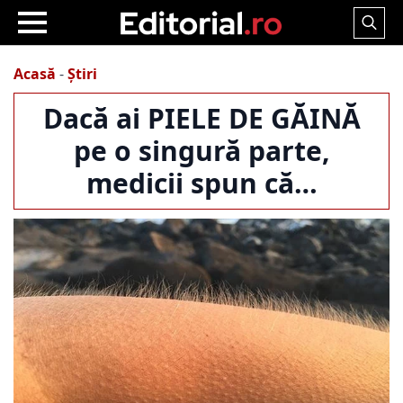
Search
for:
Acasă
-
Știri
Dacă ai PIELE DE GĂINĂ
pe o singură parte,
medicii spun că…