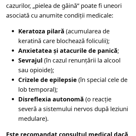
cazurilor, „pielea de găină” poate fi uneori
asociată cu anumite condiții medicale:
Keratoza pilară
(acumularea de
keratină care blochează foliculii);
Anxietatea și atacurile de panică
;
Sevrajul
(în cazul renunțării la alcool
sau opioide);
Crizele de epilepsie
(în special cele de
lob temporal);
Disreflexia autonomă
(o reacție
severă a sistemului nervos după leziuni
medulare).
Este recomandat consultul medical dacă