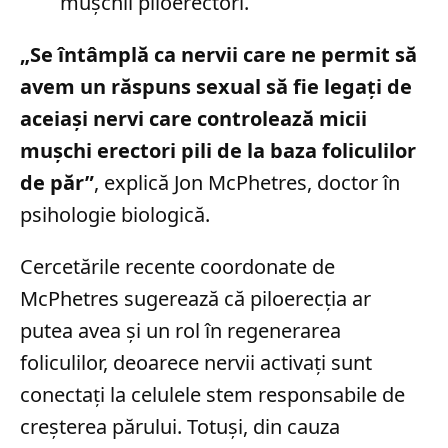
mușchii piloerectori.
„Se întâmplă ca nervii care ne permit să
avem un răspuns sexual să fie legați de
aceiași nervi care controlează micii
mușchi erectori pili de la baza foliculilor
de păr”
, explică Jon McPhetres, doctor în
psihologie biologică.
Cercetările recente coordonate de
McPhetres sugerează că piloerecția ar
putea avea și un rol în regenerarea
foliculilor, deoarece nervii activați sunt
conectați la celulele stem responsabile de
creșterea părului. Totuși, din cauza