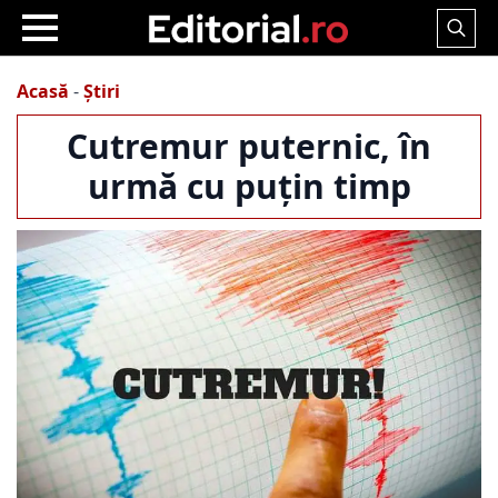
Search
for:
Acasă
-
Știri
Cutremur puternic, în
urmă cu puțin timp