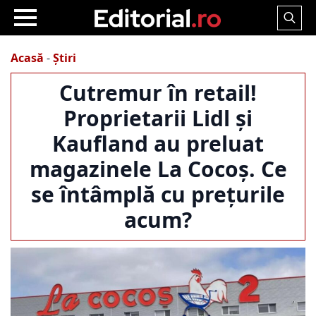
Search
for:
Acasă
-
Știri
Cutremur în retail!
Proprietarii Lidl și
Kaufland au preluat
magazinele La Cocoș. Ce
se întâmplă cu prețurile
acum?