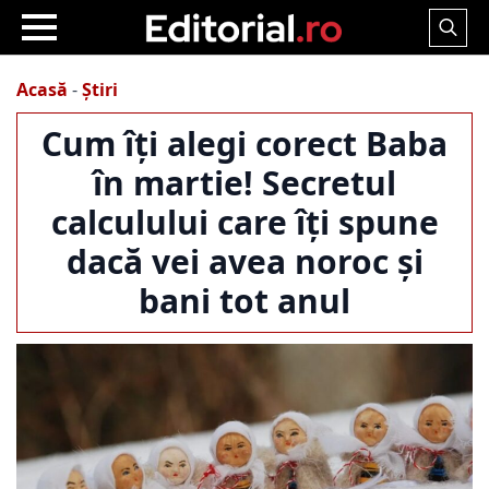
Search
for:
Acasă
-
Știri
Cum îți alegi corect Baba
în martie! Secretul
calculului care îți spune
dacă vei avea noroc și
bani tot anul