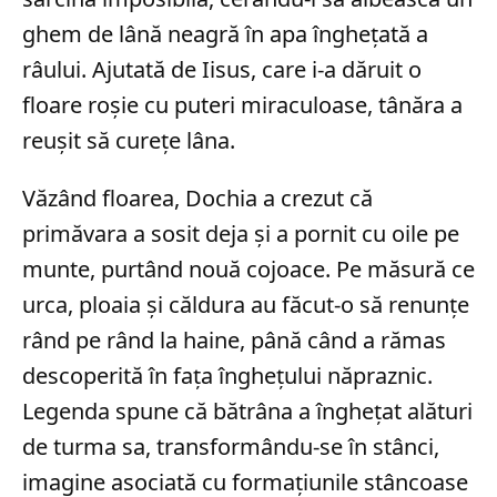
ghem de lână neagră în apa înghețată a
râului. Ajutată de Iisus, care i-a dăruit o
floare roșie cu puteri miraculoase, tânăra a
reușit să curețe lâna.
Văzând floarea, Dochia a crezut că
primăvara a sosit deja și a pornit cu oile pe
munte, purtând nouă cojoace. Pe măsură ce
urca, ploaia și căldura au făcut-o să renunțe
rând pe rând la haine, până când a rămas
descoperită în fața înghețului năpraznic.
Legenda spune că bătrâna a înghețat alături
de turma sa, transformându-se în stânci,
imagine asociată cu formațiunile stâncoase