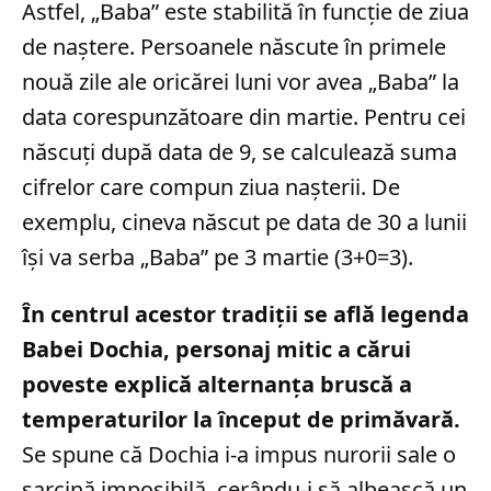
Astfel, „Baba” este stabilită în funcție de ziua
de naștere. Persoanele născute în primele
nouă zile ale oricărei luni vor avea „Baba” la
data corespunzătoare din martie. Pentru cei
născuți după data de 9, se calculează suma
cifrelor care compun ziua nașterii. De
exemplu, cineva născut pe data de 30 a lunii
își va serba „Baba” pe 3 martie (3+0=3).
În centrul acestor tradiții se află legenda
Babei Dochia, personaj mitic a cărui
poveste explică alternanța bruscă a
temperaturilor la început de primăvară.
Se spune că Dochia i-a impus nurorii sale o
sarcină imposibilă, cerându-i să albească un