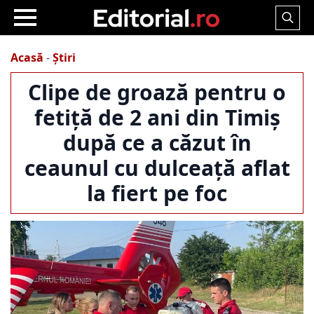
Search
for:
Acasă
-
Știri
Clipe de groază pentru o
fetiță de 2 ani din Timiș
după ce a căzut în
ceaunul cu dulceață aflat
la fiert pe foc