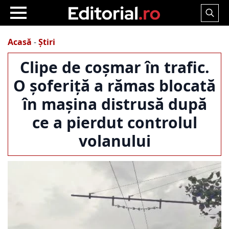
Search
for:
Acasă
-
Știri
Clipe de coșmar în trafic.
O șoferiță a rămas blocată
în mașina distrusă după
ce a pierdut controlul
volanului