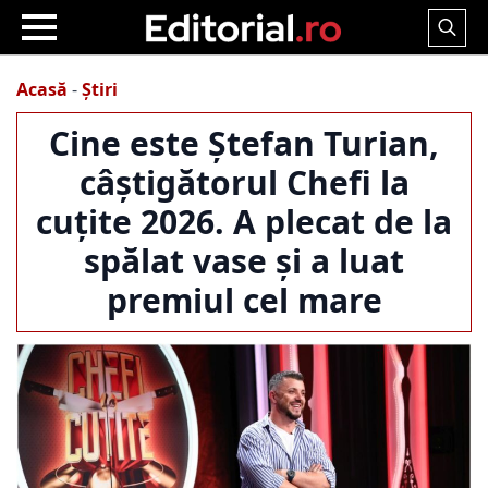
Search
for:
Acasă
-
Știri
Cine este Ștefan Turian,
câștigătorul Chefi la
cuțite 2026. A plecat de la
spălat vase și a luat
premiul cel mare