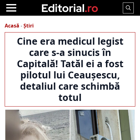
Search
for:
Acasă
-
Știri
Cine era medicul legist
care s-a sinucis în
Capitală! Tatăl ei a fost
pilotul lui Ceaușescu,
detaliul care schimbă
totul