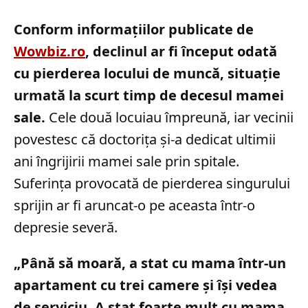
Conform informațiilor publicate de
Wowbiz.ro
, declinul ar fi început odată
cu pierderea locului de muncă, situație
urmată la scurt timp de decesul mamei
sale.
Cele două locuiau împreună, iar vecinii
povestesc că doctorița și-a dedicat ultimii
ani îngrijirii mamei sale prin spitale.
Suferința provocată de pierderea singurului
sprijin ar fi aruncat-o pe aceasta într-o
depresie severă.
„Până să moară, a stat cu mama într-un
apartament cu trei camere și își vedea
de serviciu. A stat foarte mult cu mama