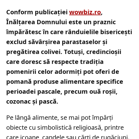
Conform publicației
wowbiz.ro
,
Înălțarea Domnului este un praznic
împărătesc în care rânduielile bisericești
exclud săvârșirea parastaselor și
pregătirea colivei. Totuși, credincioșii
care doresc să respecte tradiția
pomenirii celor adormiți pot oferi de
pomană produse alimentare specifice
perioadei pascale, precum ouă roșii,
cozonac și pască.
Pe lângă alimente, se mai pot împărți
obiecte cu simbolistică religioasă, printre
care icoane, candele sau cărți de rugăciuni.