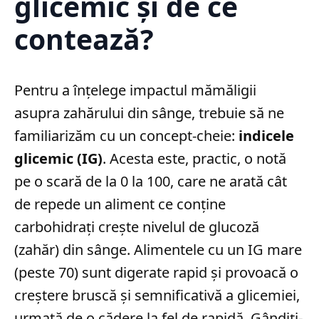
glicemic și de ce
contează?
Pentru a înțelege impactul mămăligii
asupra zahărului din sânge, trebuie să ne
familiarizăm cu un concept-cheie:
indicele
glicemic (IG)
. Acesta este, practic, o notă
pe o scară de la 0 la 100, care ne arată cât
de repede un aliment ce conține
carbohidrați crește nivelul de glucoză
(zahăr) din sânge. Alimentele cu un IG mare
(peste 70) sunt digerate rapid și provoacă o
creștere bruscă și semnificativă a glicemiei,
urmată de o cădere la fel de rapidă. Gândiți-