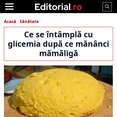
Search
for:
Acasă
-
Sănătate
Ce se întâmplă cu
glicemia după ce mănânci
mămăligă