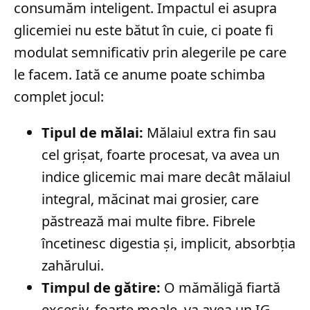
consumăm inteligent. Impactul ei asupra
glicemiei nu este bătut în cuie, ci poate fi
modulat semnificativ prin alegerile pe care
le facem. Iată ce anume poate schimba
complet jocul:
Tipul de mălai:
Mălaiul extra fin sau
cel grișat, foarte procesat, va avea un
indice glicemic mai mare decât mălaiul
integral, măcinat mai grosier, care
păstrează mai multe fibre. Fibrele
încetinesc digestia și, implicit, absorbția
zahărului.
Timpul de gătire:
O mămăligă fiartă
excesiv, foarte moale, va avea un IG