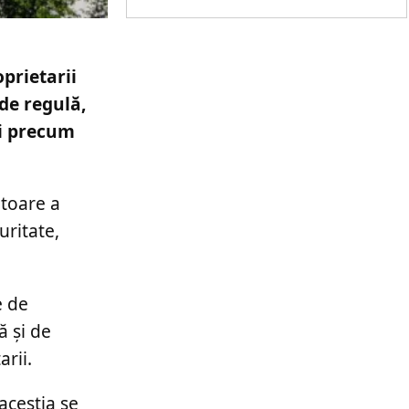
prietarii
de regulă,
ri precum
ătoare a
uritate,
e de
ă și de
arii.
aceștia se