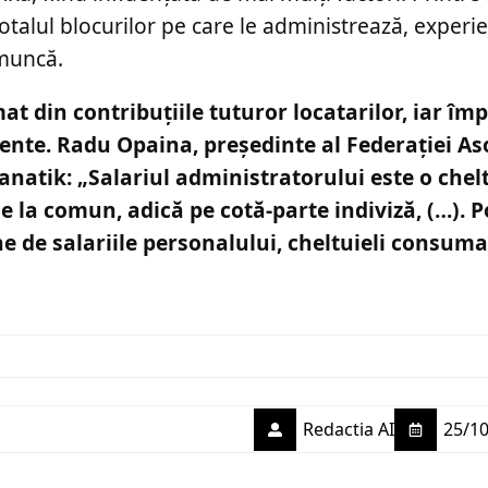
alul blocurilor pe care le administrează, experi
 muncă.
at din contribuțiile tuturor locatarilor, iar îm
ente. Radu Opaina, președinte al Federației Aso
anatik: „Salariul administratorului este o chel
e la comun, adică pe cotă-parte indiviză, (…). P
ine de salariile personalului, cheltuieli consuma
Redactia AI
25/10