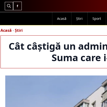
Search
for:
Acasă
Știri
Sport
Acasă
-
Știri
Cât câștigă un admin
Suma care i