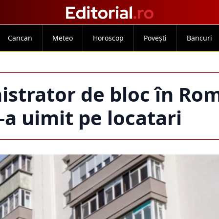
Cancan
Meteo
Horoscop
Povești
Bancuri
istrator de bloc în Ro
-a uimit pe locatari