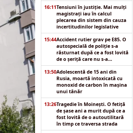
16:11
Tensiuni în justiție. Mai mulți
magistrați iau în calcul
plecarea din sistem din cauza
incertitudinilor legislative
15:44
Accident rutier grav pe E85. O
autospecială de poliție s-a
răsturnat după ce a fost lovită
de o șeriță care nu s-a
asigurat
13:50
Adolescentă de 15 ani din
Rusia, moartă intoxicată cu
monoxid de carbon în mașina
unui tânăr
13:26
Tragedie în Moinești. O fetiță
de șase ani a murit după ce a
fost lovită de o autoutilitară
în timp ce traversa strada