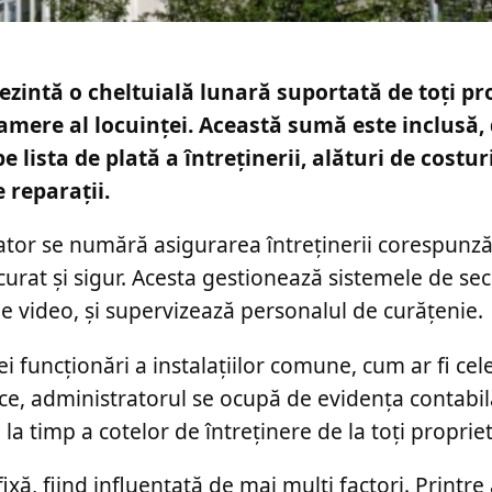
intă o cheltuială lunară suportată de toți pro
mere al locuinței. Această sumă este inclusă, 
e lista de plată a întreținerii, alături de costu
 reparații.
trator se numără asigurarea întreținerii corespunz
curat și sigur. Acesta gestionează sistemele de sec
 video, și supervizează personalul de curățenie.
ei funcționări a instalațiilor comune, cum ar fi cel
ice, administratorul se ocupă de evidența contabil
la timp a cotelor de întreținere de la toți propriet
xă, fiind influențată de mai mulți factori. Printre 