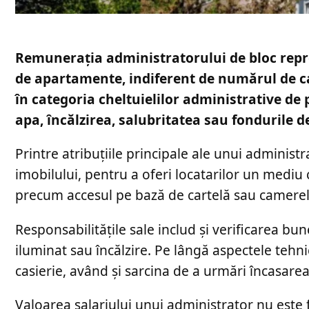
Remunerația administratorului de bloc reprez
de apartamente, indiferent de numărul de ca
în categoria cheltuielilor administrative de p
apa, încălzirea, salubritatea sau fondurile de
Printre atribuțiile principale ale unui adminis
imobilului, pentru a oferi locatarilor un mediu 
precum accesul pe bază de cartelă sau camerele
Responsabilitățile sale includ și verificarea bun
iluminat sau încălzire. Pe lângă aspectele tehn
casierie, având și sarcina de a urmări încasarea 
Valoarea salariului unui administrator nu este fi