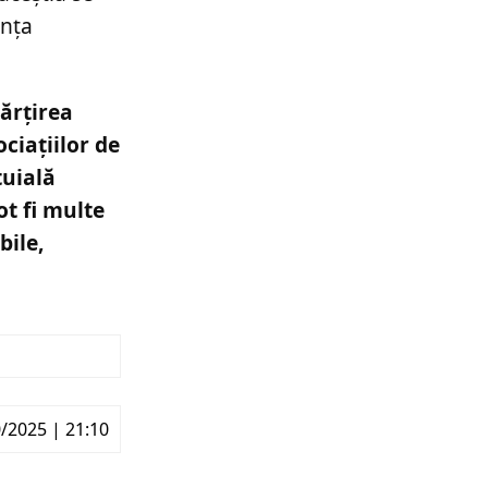
ența
părțirea
ciațiilor de
tuială
ot fi multe
bile,
/2025 | 21:10