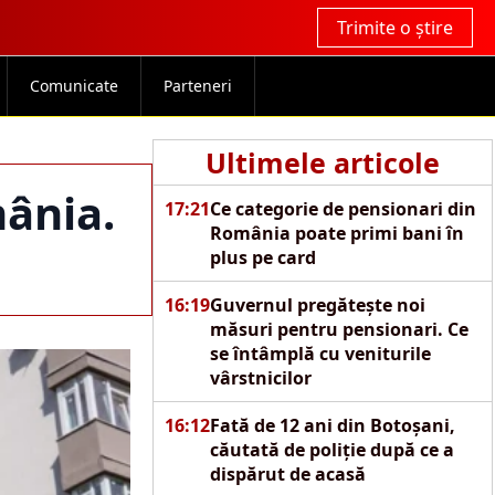
Trimite o știre
Comunicate
Parteneri
Ultimele articole
mânia.
17:21
Ce categorie de pensionari din
România poate primi bani în
plus pe card
16:19
Guvernul pregătește noi
măsuri pentru pensionari. Ce
se întâmplă cu veniturile
vârstnicilor
16:12
Fată de 12 ani din Botoșani,
căutată de poliție după ce a
dispărut de acasă