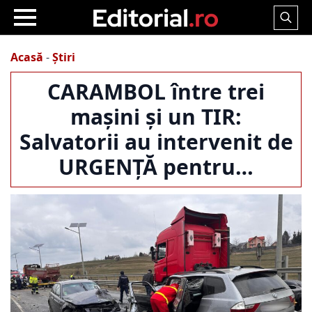
Search
for:
Acasă
-
Știri
CARAMBOL între trei
mașini și un TIR:
Salvatorii au intervenit de
URGENȚĂ pentru…