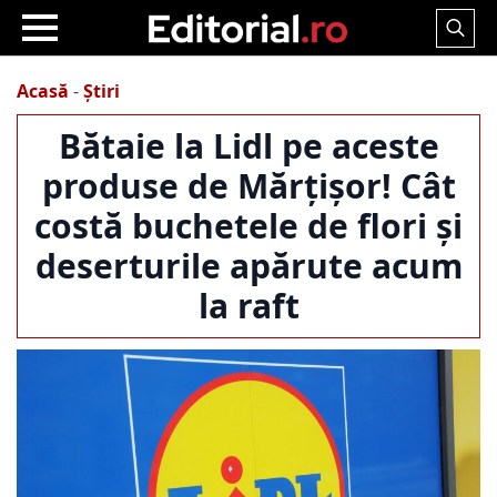
Search
for:
Acasă
-
Știri
Bătaie la Lidl pe aceste
produse de Mărțișor! Cât
costă buchetele de flori și
deserturile apărute acum
la raft