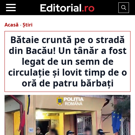
Search
for:
Acasă
-
Știri
Bătaie cruntă pe o stradă
din Bacău! Un tânăr a fost
legat de un semn de
circulație și lovit timp de o
oră de patru bărbați