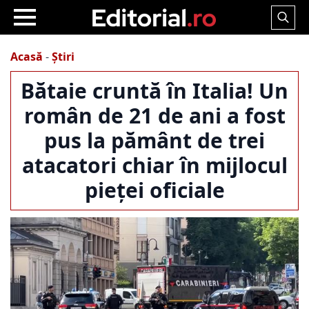
Search
for:
Acasă
-
Știri
Bătaie cruntă în Italia! Un
român de 21 de ani a fost
pus la pământ de trei
atacatori chiar în mijlocul
pieței oficiale